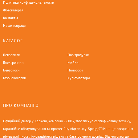
Политика конфиденциальности
Фотогалерея
Контакты
Наши награды
КАТАЛОГ
Бензопили
Повітродувки
Електропили
Мийки
Бензокоси
Пилососи
Газонокосарки
Культиватори
ПРО КОМПАНІЮ
Офіційний дилер у Харкові, компанія «КХК», забезпечує сертифіковану техніку,
гарантійне обслуговування та професійну підтримку. Бренд STIHL — це поєднання
німецької якості, інноваційних рішень та багаторічного досвіду. Від мотопил до