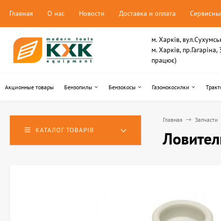
Главная
О нас
Новости
Доставка и оплата
Сервисны
м. Харків, вул.Сухумсь
м. Харків, пр.Гагаріна
працює)
Акционные товары
Бензопилы
Бензокосы
Газонокосилки
Тракт
Главная
Запчасти
КАТАЛОГ ТОВАРІВ
Ловител