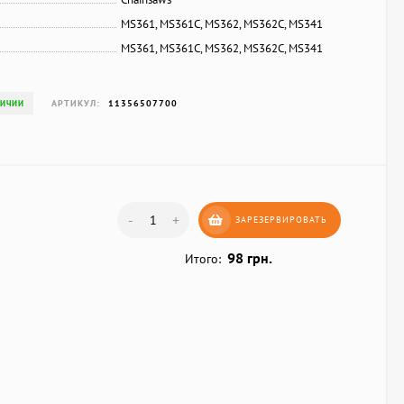
MS361, MS361C, MS362, MS362C, MS341
MS361, MS361C, MS362, MS362C, MS341
АРТИКУЛ:
11356507700
ЛИЧИИ
-
+
ЗАРЕЗЕРВИРОВАТЬ
98 грн.
Итого: