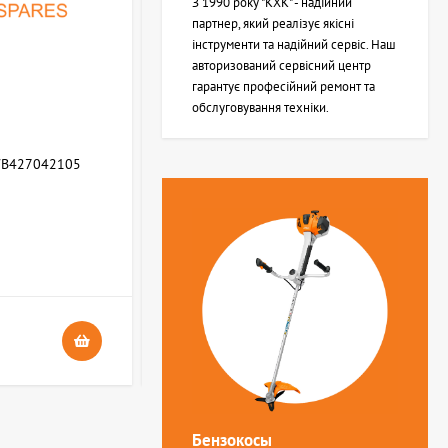
З 1990 року "КХК" - надійний
партнер, який реалізує якісні
інструменти та надійний сервіс. Наш
авторизований сервісний центр
гарантує професійний ремонт та
обслуговування техніки.
WB427042105
Возвратная пружина STIHL (Z000013Z000)
В НАЯВНОСТІ
4
24 грн.
Бензокосы