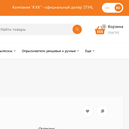
Компания "КХК" - официальный дилер STIHL
UA
RU
Корзина
0
(пусто)
пылесосы
Опрыскиватели ранцевые и ручные
Еще
Chainsaws