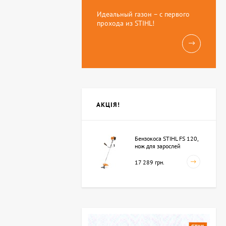
Идеальный газон – с первого
прохода из STIHL!
АКЦІЯ!
Бензокоса STIHL FS 120,
нож для зарослей
250мм-3 (41342000423)
17 289 грн.