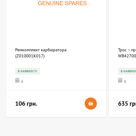
Ремкомплект карбюратора
Трос – п
(Z010001K017)
WB42700
В НАЯВНОСТІ
В НАЯВНО
4
4
106 грн.
635 гр