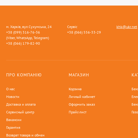
м. Харків, вул.Сухумська, 24
Сервіс
khk@ukr.net
+38 (099) 316-76-36
+38 (066) 556-33-29
(Viber, WhatsApp, Telegram)
+38 (066) 179-82-90
ПРО КОМПАНІЮ
МАГАЗИН
КА
О нас
Корзина
Бен
Новости
Личный кабинет
Еле
Доставка и оплата
Оформить заказ
Бен
Сервисный центр
Прайс-лист
Газ
Вакансии
Гарантия
Возврат товара и обмен