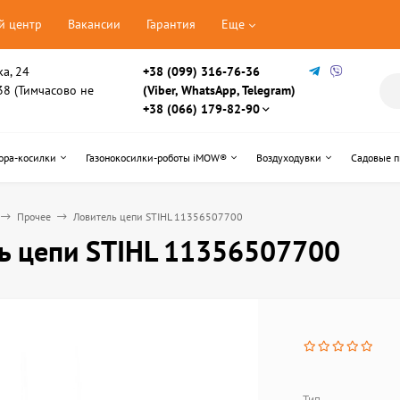
й центр
Вакансии
Гарантия
Еще
ка, 24
+38 (099) 316-76-36
, 38 (Тимчасово не
(Viber, WhatsApp, Telegram)
+38 (066) 179-82-90
ора-косилки
Газонокосилки-роботы iMOW®
Воздуходувки
Садовые 
Прочее
Ловитель цепи STIHL 11356507700
ь цепи STIHL 11356507700
Тип