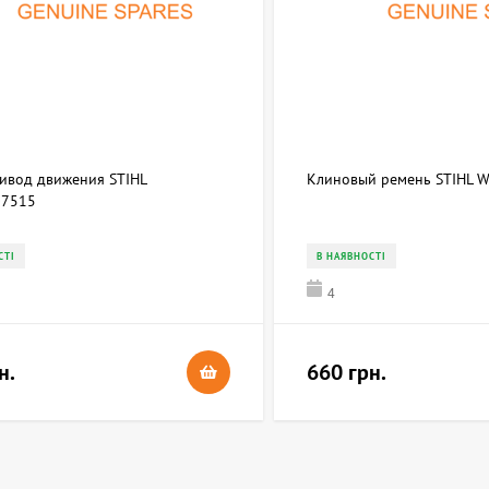
ривод движения STIHL
Клиновый ремень STIHL 
7515
СТІ
В НАЯВНОСТІ
4
н.
660 грн.