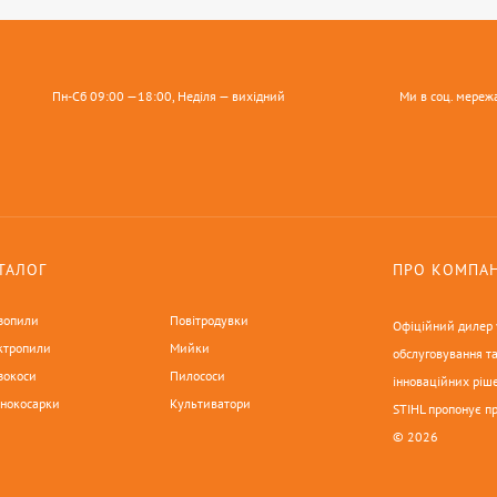
Пн-Сб 09:00 —18:00, Неділя — вихідний
Ми в соц. мереж
ТАЛОГ
ПРО КОМПА
зопили
Повітродувки
Офіційний дилер у
ктропили
Мийки
обслуговування та
зокоси
Пилососи
інноваційних ріше
онокосарки
Культиватори
STIHL пропонує п
© 2026