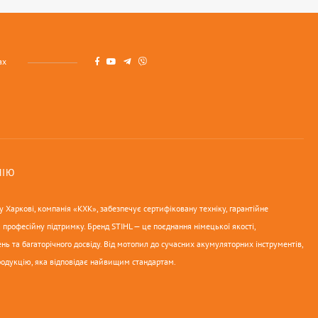
ах
НІЮ
 Харкові, компанія «КХК», забезпечує сертифіковану техніку, гарантійне
 професійну підтримку. Бренд STIHL — це поєднання німецької якості,
нь та багаторічного досвіду. Від мотопил до сучасних акумуляторних інструментів,
родукцію, яка відповідає найвищим стандартам.