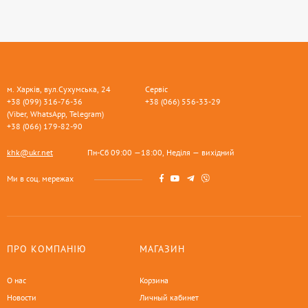
м. Харків, вул.Сухумська, 24
Сервіс
+38 (099) 316-76-36
+38 (066) 556-33-29
(Viber, WhatsApp, Telegram)
+38 (066) 179-82-90
khk@ukr.net
Пн-Сб 09:00 —18:00, Неділя — вихідний
Ми в соц. мережах
ПРО КОМПАНІЮ
МАГАЗИН
О нас
Корзина
Новости
Личный кабинет