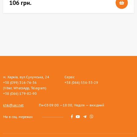
106 грн.
м. Харків, вул.Сухумська, 24
Сервіс
+38 (099) 316-76-36
+38 (066) 556-33-29
(Viber, WhatsApp, Telegram)
+38 (066) 179-82-90
khk@ukr.net
Пн-Сб 09:00 —18:00, Неділя — вихідний
Ми в соц. мережах