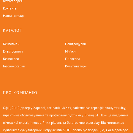
Фотогалерея
Контакты
Наши награды
КАТАЛОГ
Бензопили
Повітродувки
Електропили
Мийки
Бензокоси
Пилососи
Газонокосарки
Культиватори
ПРО КОМПАНІЮ
Офіційний дилер у Харкові, компанія «КХК», забезпечує сертифіковану техніку,
гарантійне обслуговування та професійну підтримку. Бренд STIHL — це поєднання
німецької якості, інноваційних рішень та багаторічного досвіду. Від мотопил до
сучасних акумуляторних інструментів, STIHL пропонує продукцію, яка відповідає