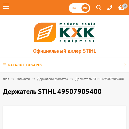
0
UA
RU
Официальный дилер STIHL
КАТАЛОГ ТОВАРІВ
лавная
Запчасти
Держатели рукояток
Держатель STIHL 49507905400
Держатель STIHL 49507905400