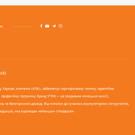
ах
НІЮ
 Харкові, компанія «КХК», забезпечує сертифіковану техніку, гарантійне
 професійну підтримку. Бренд STIHL — це поєднання німецької якості,
нь та багаторічного досвіду. Від мотопил до сучасних акумуляторних інструментів,
родукцію, яка відповідає найвищим стандартам.