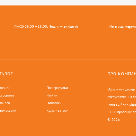
Пн-Сб 09:00 —18:00, Неділя — вихідний
Ми в соц. мереж
ТАЛОГ
ПРО КОМПА
зопили
Повітродувки
Офіційний дилер у
ктропили
Мийки
обслуговування та
зокоси
Пилососи
інноваційних ріше
онокосарки
Культиватори
STIHL пропонує п
© 2026