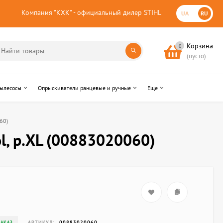
Компания "КХК" - официальный дилер STIHL
UA
RU
Корзина
0
(пусто)
пылесосы
Опрыскиватели ранцевые и ручные
Еще
60)
, р.ХL (00883020060)
АРТИКУЛ:
00883020060
ЗАКАЗ