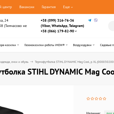
й центр
Вакансии
Гарантия
Еще
ка, 24
+38 (099) 316-76-36
, 38 (Тимчасово не
(Viber, WhatsApp, Telegram)
+38 (066) 179-82-90
ора-косилки
Газонокосилки-роботы iMOW®
Воздуходувки
Садовые 
одежда, очки и обувь
Термофутболка STIHL DYNAMIC Mag Cool, р.ХL (008830200
тболка STIHL DYNAMIC Mag Cool
Наличие:
ПОД 