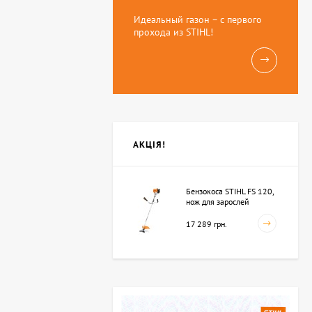
Идеальный газон – с первого
прохода из STIHL!
АКЦІЯ!
Бензокоса STIHL FS 120,
нож для зарослей
250мм-3 (41342000423)
17 289 грн.