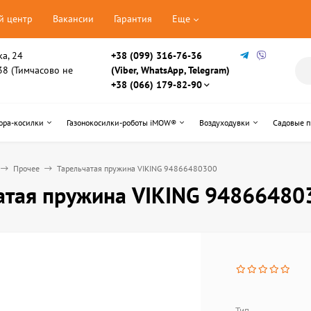
й центр
Вакансии
Гарантия
Еще
ка, 24
+38 (099) 316-76-36
, 38 (Тимчасово не
(Viber, WhatsApp, Telegram)
+38 (066) 179-82-90
ора-косилки
Газонокосилки-роботы iMOW®
Воздуходувки
Садовые 
Прочее
Тарельчатая пружина VIKING 94866480300
атая пружина VIKING 94866480
Тип