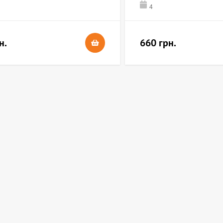
4
н.
660 грн.