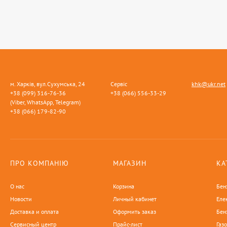
м. Харків, вул.Сухумська, 24
Сервіс
khk@ukr.net
+38 (099) 316-76-36
+38 (066) 556-33-29
(Viber, WhatsApp, Telegram)
+38 (066) 179-82-90
ПРО КОМПАНІЮ
МАГАЗИН
КА
О нас
Корзина
Бен
Новости
Личный кабинет
Еле
Доставка и оплата
Оформить заказ
Бен
Сервисный центр
Прайс-лист
Газ