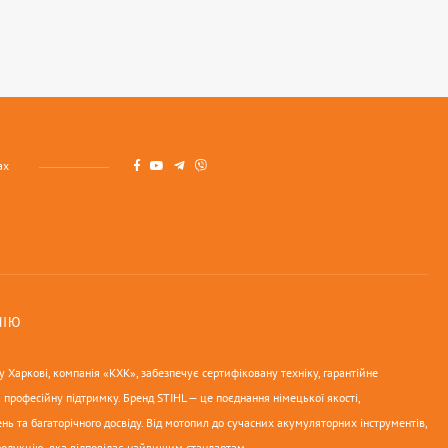
ах
НІЮ
 Харкові, компанія «КХК», забезпечує сертифіковану техніку, гарантійне
 професійну підтримку. Бренд STIHL — це поєднання німецької якості,
нь та багаторічного досвіду. Від мотопил до сучасних акумуляторних інструментів,
родукцію, яка відповідає найвищим стандартам.