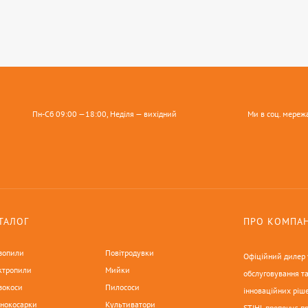
Пн-Сб 09:00 —18:00, Неділя — вихідний
Ми в соц. мереж
ТАЛОГ
ПРО КОМПА
зопили
Повітродувки
Офіційний дилер у
ктропили
Мийки
обслуговування та
зокоси
Пилососи
інноваційних ріше
онокосарки
Культиватори
STIHL пропонує п