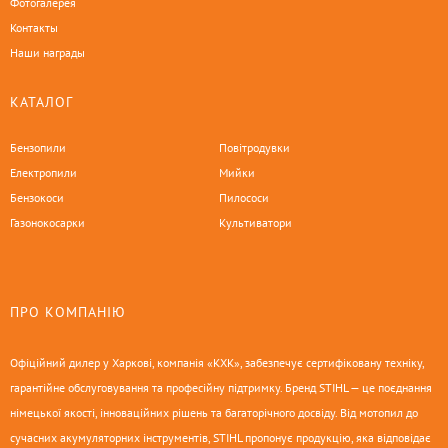
Фотогалерея
Контакты
Наши награды
КАТАЛОГ
Бензопили
Повітродувки
Електропили
Мийки
Бензокоси
Пилососи
Газонокосарки
Культиватори
ПРО КОМПАНІЮ
Офіційний дилер у Харкові, компанія «КХК», забезпечує сертифіковану техніку,
гарантійне обслуговування та професійну підтримку. Бренд STIHL — це поєднання
німецької якості, інноваційних рішень та багаторічного досвіду. Від мотопил до
сучасних акумуляторних інструментів, STIHL пропонує продукцію, яка відповідає