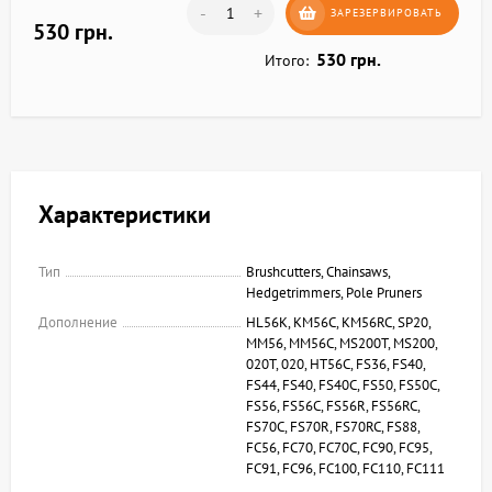
-
+
ЗАРЕЗЕРВИРОВАТЬ
530 грн.
530 грн.
Итого:
Характеристики
Тип
Brushcutters, Chainsaws,
Hedgetrimmers, Pole Pruners
Дополнение
HL56K, KM56C, KM56RC, SP20,
MM56, MM56C, MS200T, MS200,
020T, 020, HT56C, FS36, FS40,
FS44, FS40, FS40C, FS50, FS50C,
FS56, FS56C, FS56R, FS56RC,
FS70C, FS70R, FS70RC, FS88,
FC56, FC70, FC70C, FC90, FC95,
FC91, FC96, FC100, FC110, FC111