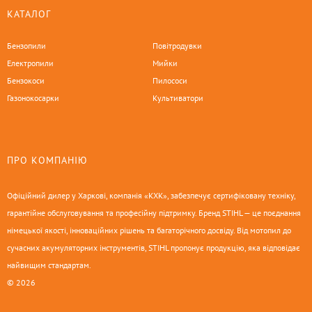
КАТАЛОГ
Бензопили
Повітродувки
Електропили
Мийки
Бензокоси
Пилососи
Газонокосарки
Культиватори
ПРО КОМПАНІЮ
Офіційний дилер у Харкові, компанія «КХК», забезпечує сертифіковану техніку,
гарантійне обслуговування та професійну підтримку. Бренд STIHL — це поєднання
німецької якості, інноваційних рішень та багаторічного досвіду. Від мотопил до
сучасних акумуляторних інструментів, STIHL пропонує продукцію, яка відповідає
найвищим стандартам.
© 2026