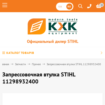
0
UA
RU
Официальный дилер STIHL
КАТАЛОГ ТОВАРІВ
Главная
Запчасти
Прочее
Запрессовочная втулка STIHL 11298932400
Запрессовочная втулка STIHL
11298932400