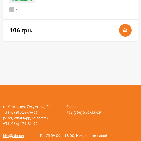
4
106 грн.
м. Харків, вул.Сухумська, 24
Сервіс
+38 (099) 316-76-36
+38 (066) 556-33-29
(Viber, WhatsApp, Telegram)
+38 (066) 179-82-90
khk@ukr.net
Пн-Сб 09:00 —18:00, Неділя — вихідний