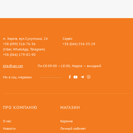
м. Харків, вул.Сухумська, 24
Сервіс
+38 (099) 316-76-36
+38 (066) 556-33-29
(Viber, WhatsApp, Telegram)
+38 (066) 179-82-90
khk@ukr.net
Пн-Сб 09:00 —18:00, Неділя — вихідний
Ми в соц. мережах
ПРО КОМПАНІЮ
МАГАЗИН
О нас
Корзина
Новости
Личный кабинет