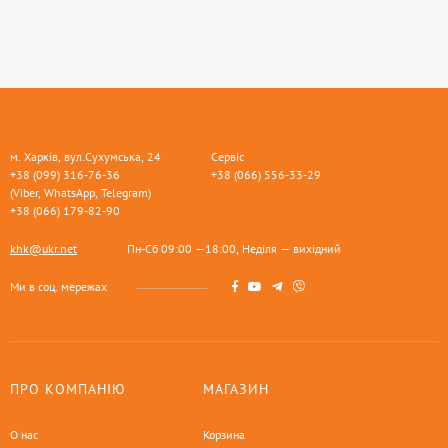
м. Харків, вул.Сухумська, 24
Сервіс
+38 (099) 316-76-36
+38 (066) 556-33-29
(Viber, WhatsApp, Telegram)
+38 (066) 179-82-90
khk@ukr.net
Пн-Сб 09:00 —18:00, Неділя — вихідний
Ми в соц. мережах
ПРО КОМПАНІЮ
МАГАЗИН
О нас
Корзина