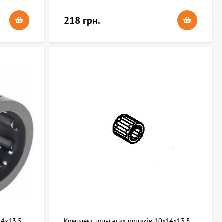
218 грн.
14x13,5
Комплект гольчатих роликів 10х14х13,5