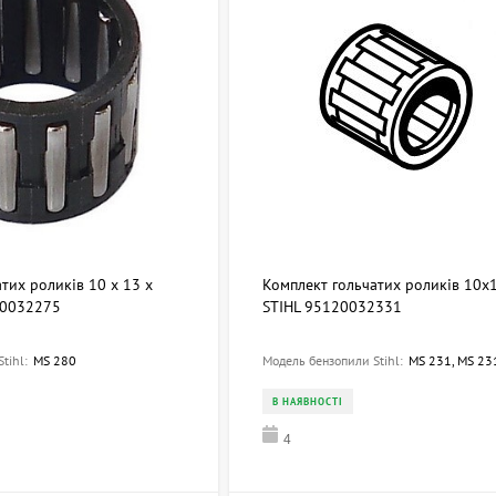
тих роликів 10 х 13 х
Комплект гольчатих роликів 10х
20032275
STIHL 95120032331
tihl:
MS 280
Модель бензопили Stihl:
MS 231, MS 231 C-BE, MS 251, MS 241 C- 
В НАЯВНОСТІ
4