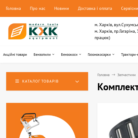
Головна
Про нас
Новини
Доставка і оплата
Сервісн
м. Харків, вул.Сухумсь
м. Харків, пр.Гагаріна
працює)
Акційні товари
Бензопили
Бензокоси
Газонокосарки
Трактори-
Головна
Запчастини
КАТАЛОГ ТОВАРІВ
Комплект