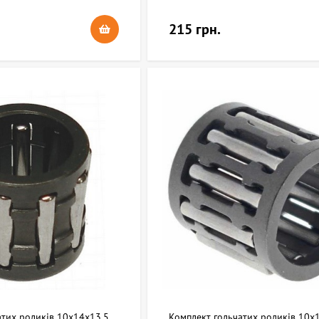
215 грн.
атих роликів 10х14х13,5
Комплект гольчатих роликів 10x