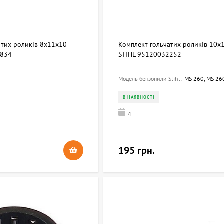
атих роликів 8х11х10
Комплект гольчатих роликів 10x
1834
STIHL 95120032252
Модель бензопили Stihl:
MS 260, MS 26
В НАЯВНОСТІ
4
195 грн.