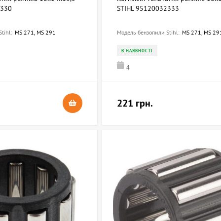
2330
STIHL 95120032333
tihl:
MS 271, MS 291
Модель бензопили Stihl:
MS 271, MS 29
В НАЯВНОСТІ
4
221 грн.