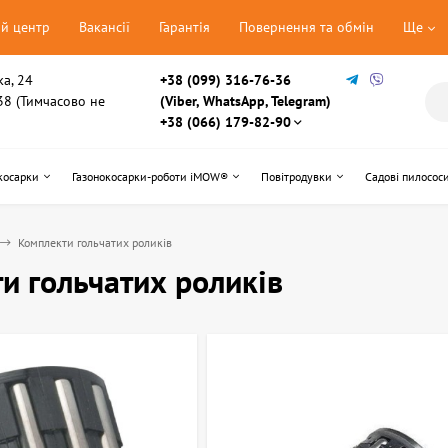
ий центр
Вакансії
Гарантія
Повернення та обмін
Ще
ка, 24
+38 (099) 316-76-36
, 38 (Тимчасово не
(Viber, WhatsApp, Telegram)
+38 (066) 179-82-90
косарки
Газонокосарки-роботи iMOW®
Повітродувки
Садові пилосос
Комплекти гольчатих роликів
и гольчатих роликів