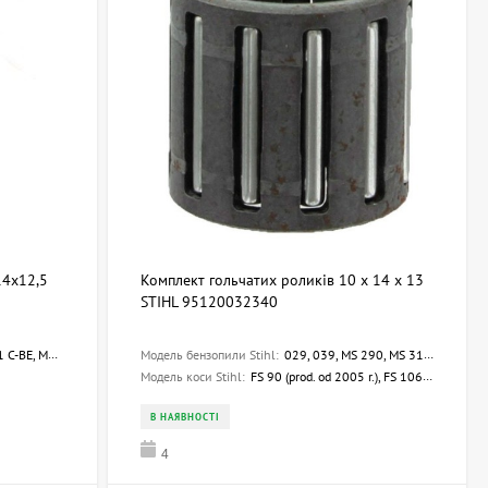
14х12,5
Комплект гольчатих роликів 10 х 14 х 13
STIHL 95120032340
M, MS 212, MS 212 C-BE
Модель бензопили Stihl:
029, 039, MS 290, MS 310, MS 390, 034, 036, MS 360, 044, 028, 031, 028 WB, 028 Q, 028 W, 036 Arctic, 036 W, 034 S, 036 BR, 036 WVH, 044 W, 044 C, 032 AV, 032 AVE, 032 AVEQ, 032 AVEW, 032 AVEQW, 032 AVQ, 041 AVEQ, 041 AVQ, 041 AVFBQ, 041 FB, 041 G
Модель коси Stihl:
FS 90 (prod. od 2005 r.), FS 106, FS 108, FS 96, FR 106, FR 108, FS 160, FS 220, FS 280, FS 360, FS 420, FS 500, FS 550, FS 180, FS 410, FS 280 K, FS 550-L, FS 220 K, FR 145 SEA, FR 135 SEA
В НАЯВНОСТІ
4