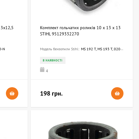
13x12,5
Комплект гольчатих роликів 10 х 13 х 13
STIHL 95129332270
0-N
Модель бензопили Stihl:
MS 192 T, MS 193 T, 020 T, MS 200 T, MS 194 T, MS 194 C- E, MS 192 C- E, MS 193 C-E, 009, MS 201 T, MC 200, MS 201 C-M, MS 201 TC-M, MS 150 TC-E, MS 150 C-E, MS 151 C-E, MS 151 TC-E, 012 AVEQ, 011 AVE, 009 EQ, 011 AVEQ, 009 E, 009 LQ, 012 AVTEQ, 010 AVEQ,
В НАЯВНОСТІ
4
198 грн.