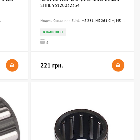
STIHL 95120032334
1
Модель бензопили Stihl:
MS 261, MS 261 C-M, MS 261 C-M VW, MS 261- VW
В НАЯВНОСТІ
4
221 грн.