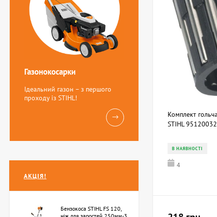
Газонокосарки
Ідеальний газон – з першого
проходу із STIHL!
Комплект гольча
STIHL 9512003
В НАЯВНОСТІ
4
АКЦІЯ!
Бензокоса STIHL FS 120,
ніж для заростей 250мм-3