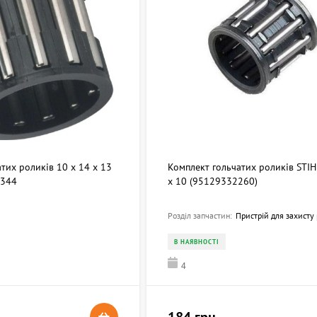
тих роликів 10 х 14 х 13
Комплект гольчатих роликів STIH
2344
х 10 (95129332260)
Розділ запчастин:
Пристрій для захисту рук - Гальмо п
В НАЯВНОСТІ
4