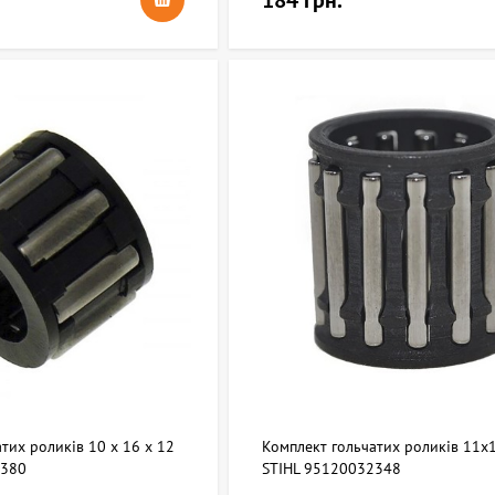
184 грн.
тих роликів 10 х 16 х 12
Комплект гольчатих роликів 11x
2380
STIHL 95120032348