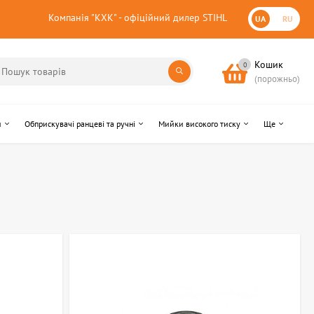
Компанія "КХК" - офіційний дилер STIHL
UA
RU
Кошик
0
(порожньо)
и
Обприскувачі ранцеві та ручні
Мийки високого тиску
Ще