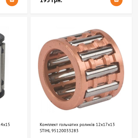
195 грн.
14x15
Комплект гольчатих роликів 12х17х13
STIHL 95120033283