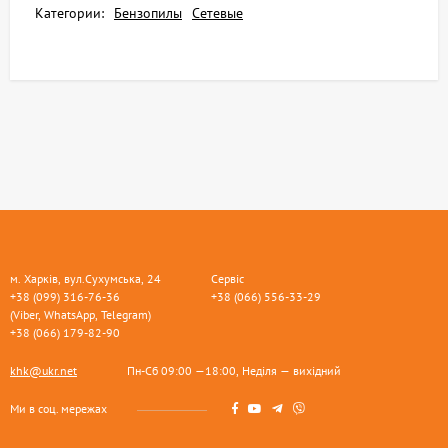
Категории:
Бензопилы
Сетевые
м. Харків, вул.Сухумська, 24
Сервіс
+38 (099) 316-76-36
+38 (066) 556-33-29
(Viber, WhatsApp, Telegram)
+38 (066) 179-82-90
khk@ukr.net
Пн-Сб 09:00 —18:00, Неділя — вихідний
Ми в соц. мережах