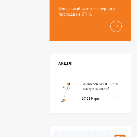
Идеальный газон – с первого
прохода из STIHL!
АКЦІЯ!
Бензокоса STIHL FS 120,
нож для зарослей
250мм-3 (41342000423)
17 289 грн.