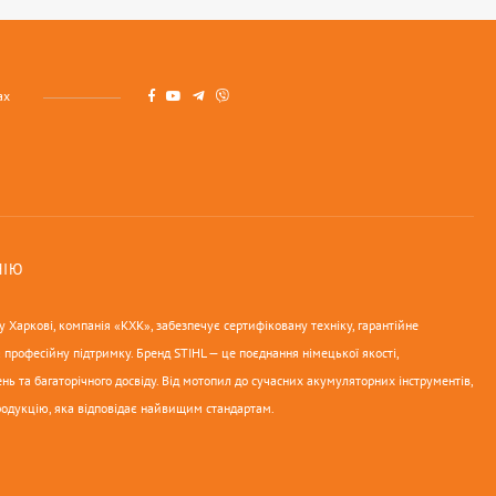
ах
НІЮ
 Харкові, компанія «КХК», забезпечує сертифіковану техніку, гарантійне
 професійну підтримку. Бренд STIHL — це поєднання німецької якості,
нь та багаторічного досвіду. Від мотопил до сучасних акумуляторних інструментів,
родукцію, яка відповідає найвищим стандартам.