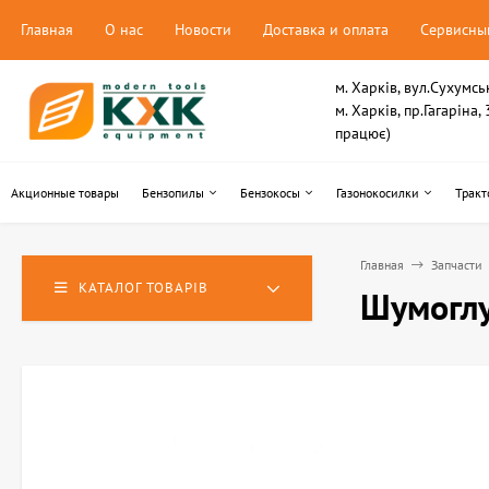
Главная
О нас
Новости
Доставка и оплата
Сервисны
м. Харків, вул.Сухумсь
м. Харків, пр.Гагаріна
працює)
Акционные товары
Бензопилы
Бензокосы
Газонокосилки
Тракт
Главная
Запчасти
КАТАЛОГ ТОВАРІВ
Шумоглу