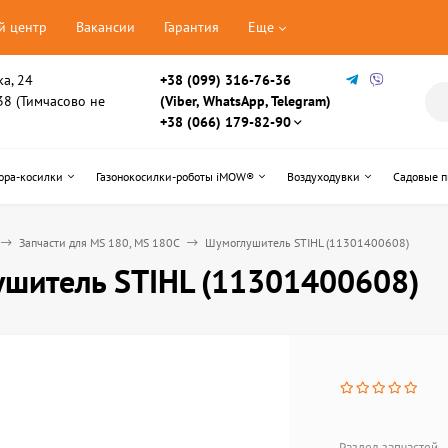
й центр
Вакансии
Гарантия
Еще
ка, 24
+38 (099) 316-76-36
, 38 (Тимчасово не
(Viber, WhatsApp, Telegram)
+38 (066) 179-82-90
ора-косилки
Газонокосилки-роботы iMOW®
Воздуходувки
Садовые 
Запчасти для MS 180, MS 180C
Шумоглушитель STIHL (11301400608)
шитель STIHL (11301400608)
Раздел запчастей