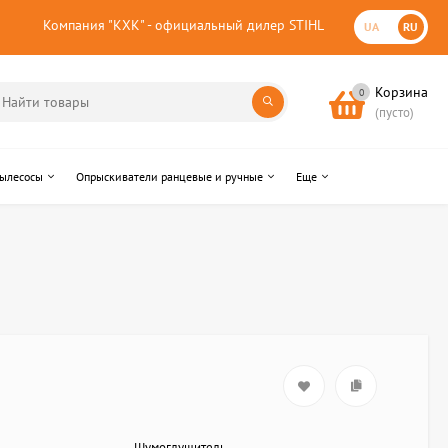
Компания "КХК" - официальный дилер STIHL
UA
RU
Корзина
0
(пусто)
пылесосы
Опрыскиватели ранцевые и ручные
Еще
Шумоглушитель