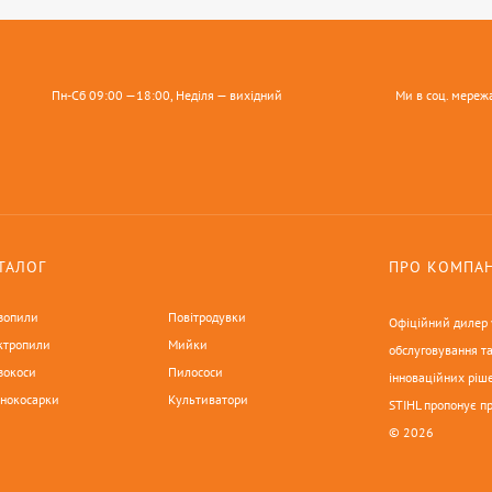
Пн-Сб 09:00 —18:00, Неділя — вихідний
Ми в соц. мереж
ТАЛОГ
ПРО КОМПА
зопили
Повітродувки
Офіційний дилер у
ктропили
Мийки
обслуговування та
зокоси
Пилососи
інноваційних ріше
онокосарки
Культиватори
STIHL пропонує п
© 2026