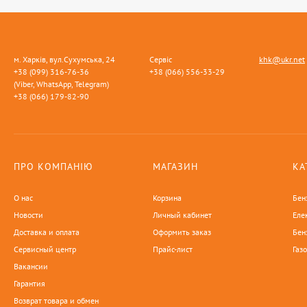
м. Харків, вул.Сухумська, 24
Сервіс
khk@ukr.net
+38 (099) 316-76-36
+38 (066) 556-33-29
(Viber, WhatsApp, Telegram)
+38 (066) 179-82-90
ПРО КОМПАНІЮ
МАГАЗИН
КА
О нас
Корзина
Бен
Новости
Личный кабинет
Еле
Доставка и оплата
Оформить заказ
Бен
Сервисный центр
Прайс-лист
Газ
Вакансии
Гарантия
Возврат товара и обмен