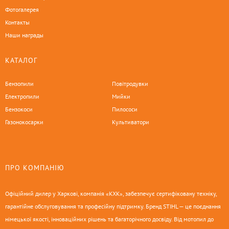
Фотогалерея
Контакты
Наши награды
КАТАЛОГ
Бензопили
Повітродувки
Електропили
Мийки
Бензокоси
Пилососи
Газонокосарки
Культиватори
ПРО КОМПАНІЮ
Офіційний дилер у Харкові, компанія «КХК», забезпечує сертифіковану техніку,
гарантійне обслуговування та професійну підтримку. Бренд STIHL — це поєднання
німецької якості, інноваційних рішень та багаторічного досвіду. Від мотопил до