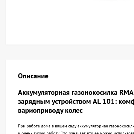
Описание
Аккумуляторная газонокосилка RMA 
зарядным устройством AL 101: ком
вариоприводу колес
При работе дома в вашем саду аккумуляторная газонокосил
и очень тихую работу. Это означает, что ее можно использов