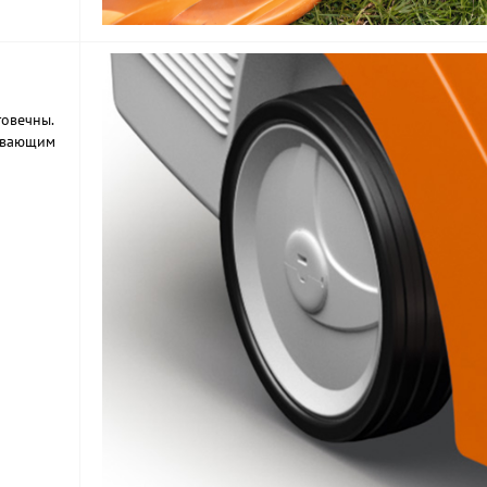
говечны.
ивающим