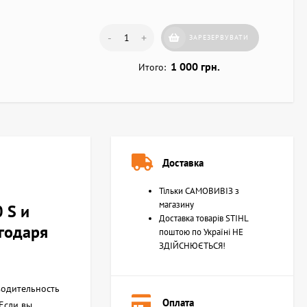
-
+
ЗАРЕЗЕРВУВАТИ
1 000 грн.
Итого:
Доставка
Тільки САМОВИВІЗ з
магазину
 S и
Доставка товарів STIHL
годаря
поштою по Україні НЕ
ЗДІЙСНЮЄТЬСЯ!
водительность
Оплата
 Если вы