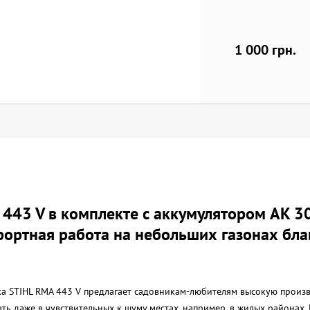
1 000 грн.
443 V в комплекте с аккумулятором AK 30
фортная работа на небольших газонах бла
ка STIHL RMA 443 V предлагает садовникам-любителям высокую произ
ать даже в чувствительных к шуму местах, например, в жилых районах.