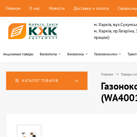
Главная
О нас
Новости
Доставка и оплата
Сервисны
м. Харків, вул.Сухумсь
м. Харків, пр.Гагаріна
працює)
Акционные товары
Бензопилы
Бензокосы
Газонокосилки
Тракт
Главная
Товары ко
КАТАЛОГ ТОВАРІВ
Газонок
(WA400