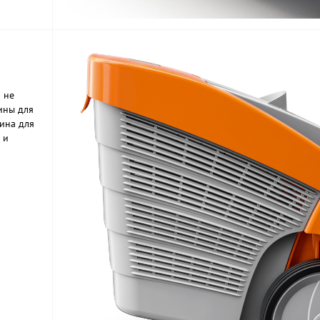
 не
ины для
зина для
 и