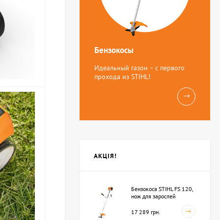
Бензокосы
Идеальный газон – с первого
прохода из STIHL!
АКЦІЯ!
Бензокоса STIHL FS 120,
нож для зарослей
250мм-3 (41342000423)
17 289 грн.