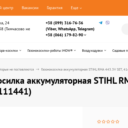
й центр
Вакансии
Гарантия
Еще
ка, 24
+38 (099) 316-76-36
, 38 (Тимчасово не
(Viber, WhatsApp, Telegram)
+38 (066) 179-82-90
ора-косилки
Газонокосилки-роботы iMOW®
Воздуходувки
Садовые 
торые не поставляются
Газонокосилка аккумуляторная STIHL RMA 443.3V SET, 
осилка аккумуляторная STIHL R
111441)