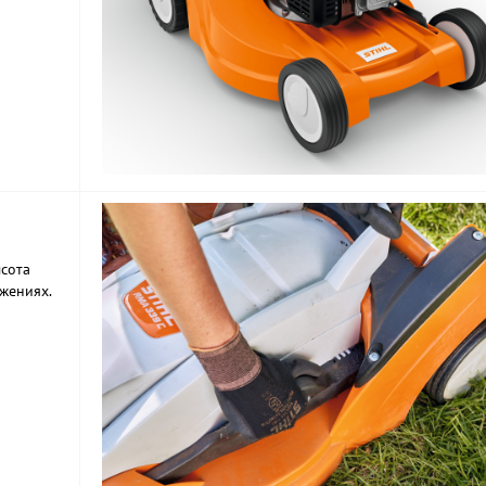
сота
ожениях.