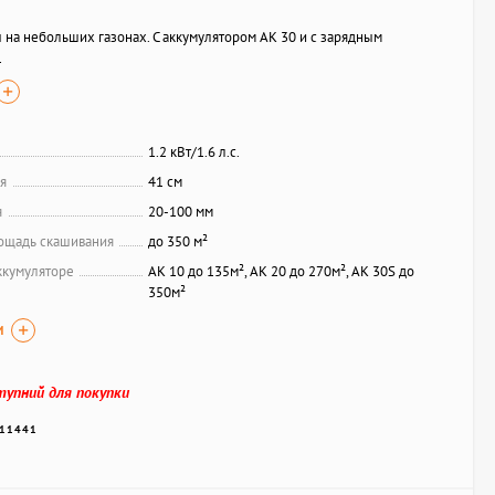
 на небольших газонах. С аккумулятором АК 30 и с зарядным
1
1.2 кВт/1.6 л.с.
я
41 см
я
20-100 мм
ощадь скашивания
до 350 м²
ккумуляторе
AK 10 до 135м², AK 20 до 270м², AK 30S до
350м²
И
тупний для покупки
11441