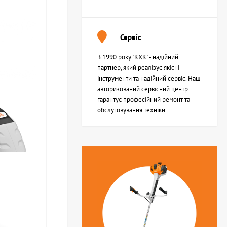
Сервіс
З 1990 року "КХК" - надійний
партнер, який реалізує якісні
інструменти та надійний сервіс. Наш
авторизований сервісний центр
гарантує професійний ремонт та
обслуговування техніки.