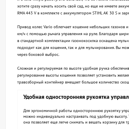
хотите сразу начать косить свой сад, но еще не имеете акку
RMA 443 V в комплекте с аккумулятором STIHL AK 30 S и зар
Привод колес Vario облегчает кошение небольших газонов и
км/ч с помощью рычага управления на руле. Благодаря шири
в стандартной комплектации газонокосилка оснащена муль
подходит как для кошения, так и для мульчирования. Вы мо
через боковой выброс.
Сложная и регулируемая по высоте удобная ручка обеспечи
регулирование высоты кошения позволяет установить желаем
травозборный контейнер вмещает большое количество скоше
Удобная односторонняя рукоятка управ
Для эргономичной работы одностороннюю рукоятку упр
можно индивидуально настраивать под удобную высоту. 
она позволяет еще легче снимать и вешать корзину для т