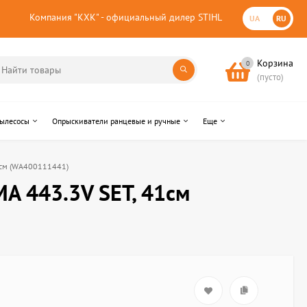
Компания "КХК" - официальный дилер STIHL
UA
RU
Корзина
0
(пусто)
пылесосы
Опрыскиватели ранцевые и ручные
Еще
41см (WA400111441)
MA 443.3V SET, 41см