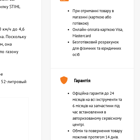
илку STIHL
При отриманні товару в
магазині (карткою або
готівкою)
 км/ч до 4,6
Онлайн-оплата карткою Visa,
Mastercard
на. Поскольку
Безготівковий розрахунок
м, она
для фізичних та юридичних
по газону
осіб
ое
Гарантія
й 52-литровый
Офіційна гарантія до 24
місяців на всі інструменти та
6 місяців на запчастини під
час встановлення в
авторизованому сервісному
центрі.
Обмін та повернення товару
можливі протягом 14 днів.