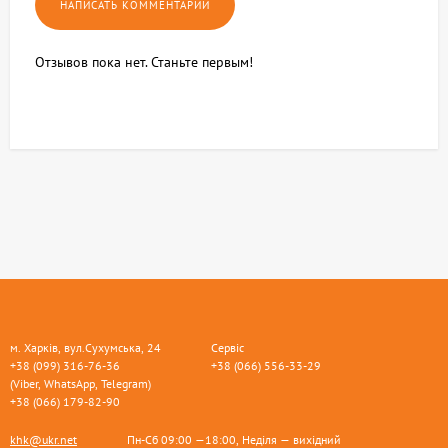
Отзывов пока нет. Станьте первым!
м. Харків, вул.Сухумська, 24
Сервіс
+38 (099) 316-76-36
+38 (066) 556-33-29
(Viber, WhatsApp, Telegram)
+38 (066) 179-82-90
khk@ukr.net
Пн-Сб 09:00 —18:00, Неділя — вихідний