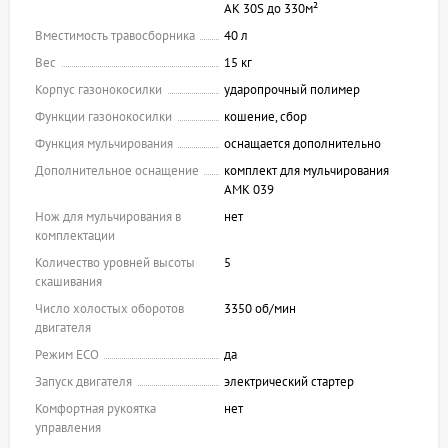
AK 30S до 330м²
Вместимость травосборника
40 л
Вес
15 кг
Корпус газонокосилки
ударопрочный полимер
Функции газонокосилки
кошение, сбор
Функция мульчирования
оснащается дополнительно
Дополнительное оснащение
комплект для мульчирования
AMK 039
Нож для мульчирования в
нет
комплектации
Количество уровней высоты
5
скашивания
Число холостых оборотов
3350 об/мин
двигателя
Режим ECO
да
Запуск двигателя
электрический стартер
Комфортная рукоятка
нет
управления