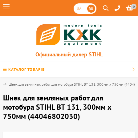
0
UA
RU
Официальный дилер STIHL
КАТАЛОГ ТОВАРІВ
в
Шнек для земляных работ для мотобура STIHL ВТ 131, 300мм х 750мм (44046
Шнек для земляных работ для
мотобура STIHL ВТ 131, 300мм х
750мм (44046802030)