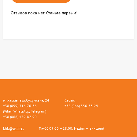
Отзывов пока нет. Станьте первым!
м. Харків, вул.Сухумська, 24
Сервіс
+38 (099) 316-76-36
+38 (066) 556-33-29
(Viber, WhatsApp, Telegram)
+38 (066) 179-82-90
khk@ukr.net
Пн-Сб 09:00 —18:00, Неділя — вихідний