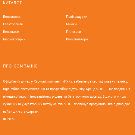
КАТАЛОГ
Бензопили
Повітродувки
Електропили
Мийки
Бензокоси
Пилососи
Газонокосарки
Культиватори
ПРО КОМПАНІЮ
Офіційний дилер у Харкові, компанія «КХК», забезпечує сертифіковану техніку,
гарантійне обслуговування та професійну підтримку. Бренд STIHL — це поєднання
німецької якості, інноваційних рішень та багаторічного досвіду. Від мотопил до
сучасних акумуляторних інструментів, STIHL пропонує продукцію, яка відповідає
найвищим стандартам.
© 2026