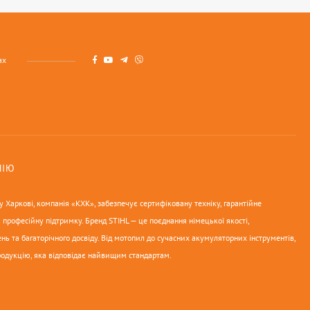
ах
НІЮ
 Харкові, компанія «КХК», забезпечує сертифіковану техніку, гарантійне
 професійну підтримку. Бренд STIHL — це поєднання німецької якості,
нь та багаторічного досвіду. Від мотопил до сучасних акумуляторних інструментів,
родукцію, яка відповідає найвищим стандартам.