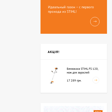
Идеальный газон – с первого
прохода из STIHL!
АКЦІЯ!
Бензокоса STIHL FS 120,
нож для зарослей
250мм-3 (41342000423)
17 289 грн.