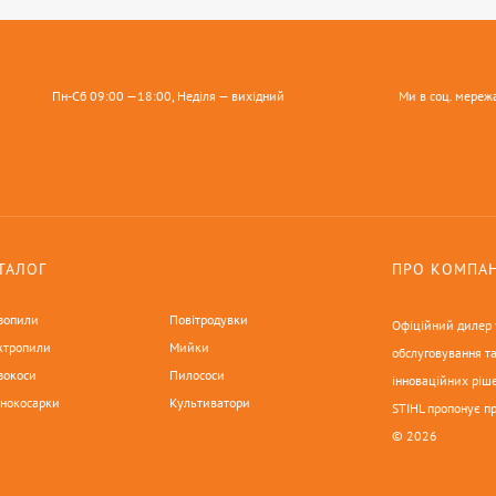
Пн-Сб 09:00 —18:00, Неділя — вихідний
Ми в соц. мереж
ТАЛОГ
ПРО КОМПА
зопили
Повітродувки
Офіційний дилер у
ктропили
Мийки
обслуговування та
зокоси
Пилососи
інноваційних ріше
онокосарки
Культиватори
STIHL пропонує п
© 2026