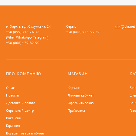
м. Харків, вул.Сухумська, 24
Сервіс
khk@ukr.net
+38 (099) 316-76-36
+38 (066) 556-33-29
(Viber, WhatsApp, Telegram)
+38 (066) 179-82-90
ПРО КОМПАНІЮ
МАГАЗИН
КА
О нас
Корзина
Бен
Новости
Личный кабинет
Еле
Доставка и оплата
Оформить заказ
Бен
Сервисный центр
Прайс-лист
Газ
Вакансии
Гарантия
Возврат товара и обмен