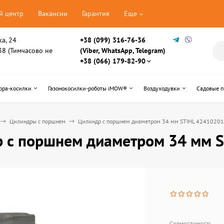
й центр
Вакансии
Гарантия
Еще
ка, 24
+38 (099) 316-76-36
, 38 (Тимчасово не
(Viber, WhatsApp, Telegram)
+38 (066) 179-82-90
ора-косилки
Газонокосилки-роботы iMOW®
Воздуходувки
Садовые 
Цилиндры с поршнем
Цилиндр с поршнем диаметром 34 мм STIHL 4241020
 с поршнем диаметром 34 мм 
Совместимость