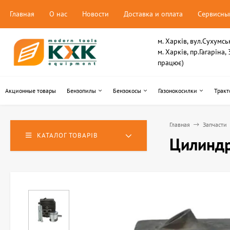
Главная
О нас
Новости
Доставка и оплата
Сервисны
м. Харків, вул.Сухумсь
м. Харків, пр.Гагаріна
працює)
Акционные товары
Бензопилы
Бензокосы
Газонокосилки
Тракт
Главная
Запчасти
КАТАЛОГ ТОВАРІВ
Цилиндр