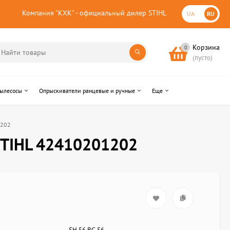
Компания "КХК" - официальный дилер STIHL
UA
RU
Корзина
0
(пусто)
пылесосы
Опрыскиватели ранцевые и ручные
Еще
1202
STIHL 42410201202
SH 56,BG 56