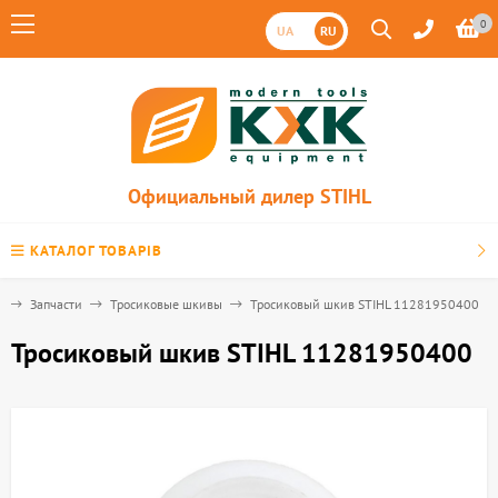
0
UA
RU
Официальный дилер STIHL
КАТАЛОГ ТОВАРІВ
я
Запчасти
Тросиковые шкивы
Тросиковый шкив STIHL 11281950400
Тросиковый шкив STIHL 11281950400