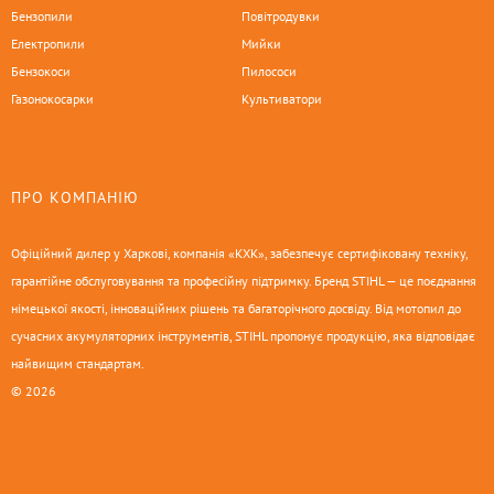
Бензопили
Повітродувки
Електропили
Мийки
Бензокоси
Пилососи
Газонокосарки
Культиватори
ПРО КОМПАНІЮ
Офіційний дилер у Харкові, компанія «КХК», забезпечує сертифіковану техніку,
гарантійне обслуговування та професійну підтримку. Бренд STIHL — це поєднання
німецької якості, інноваційних рішень та багаторічного досвіду. Від мотопил до
сучасних акумуляторних інструментів, STIHL пропонує продукцію, яка відповідає
найвищим стандартам.
© 2026