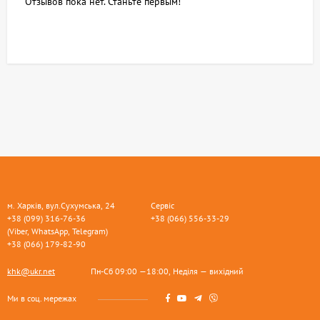
Отзывов пока нет. Станьте первым!
м. Харків, вул.Сухумська, 24
Сервіс
+38 (099) 316-76-36
+38 (066) 556-33-29
(Viber, WhatsApp, Telegram)
+38 (066) 179-82-90
khk@ukr.net
Пн-Сб 09:00 —18:00, Неділя — вихідний
Ми в соц. мережах