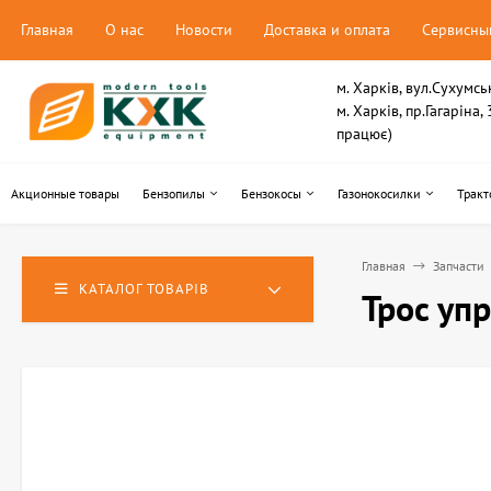
Главная
О нас
Новости
Доставка и оплата
Сервисны
м. Харків, вул.Сухумсь
м. Харків, пр.Гагаріна
працює)
Акционные товары
Бензопилы
Бензокосы
Газонокосилки
Тракт
Главная
Запчасти
КАТАЛОГ ТОВАРІВ
Трос уп