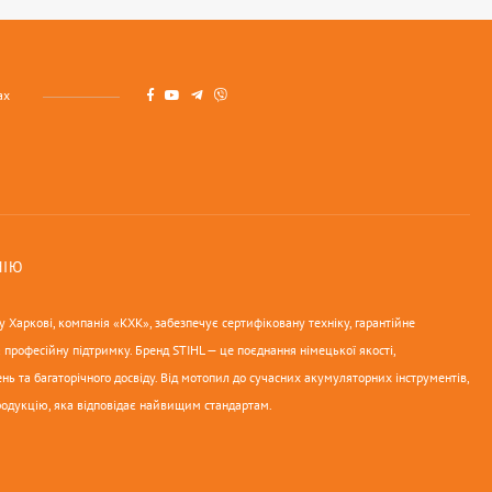
ах
НІЮ
 Харкові, компанія «КХК», забезпечує сертифіковану техніку, гарантійне
 професійну підтримку. Бренд STIHL — це поєднання німецької якості,
нь та багаторічного досвіду. Від мотопил до сучасних акумуляторних інструментів,
родукцію, яка відповідає найвищим стандартам.