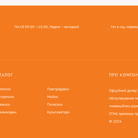
Пн-Сб 09:00 —18:00, Неділя — вихідний
Ми в соц. мереж
ТАЛОГ
ПРО КОМПА
зопили
Повітродувки
Офіційний дилер у
ктропили
Мийки
обслуговування та
зокоси
Пилососи
інноваційних ріше
онокосарки
Культиватори
STIHL пропонує п
© 2026