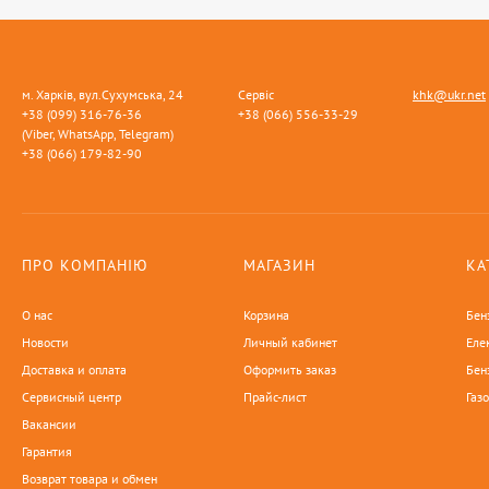
м. Харків, вул.Сухумська, 24
Сервіс
khk@ukr.net
+38 (099) 316-76-36
+38 (066) 556-33-29
(Viber, WhatsApp, Telegram)
+38 (066) 179-82-90
ПРО КОМПАНІЮ
МАГАЗИН
КА
О нас
Корзина
Бен
Новости
Личный кабинет
Еле
Доставка и оплата
Оформить заказ
Бен
Сервисный центр
Прайс-лист
Газ
Вакансии
Гарантия
Возврат товара и обмен