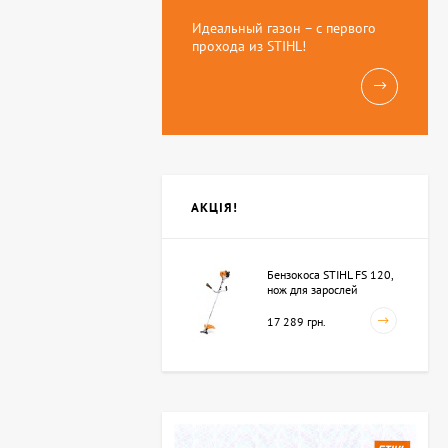
Идеальный газон – с первого
прохода из STIHL!
АКЦІЯ!
Бензокоса STIHL FS 120,
нож для зарослей
250мм-3 (41342000423)
17 289 грн.