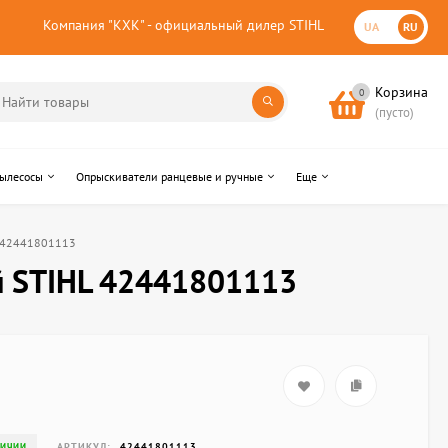
Компания "КХК" - официальный дилер STIHL
UA
RU
Корзина
0
(пусто)
пылесосы
Опрыскиватели ранцевые и ручные
Еще
L 42441801113
й STIHL 42441801113
АРТИКУЛ:
42441801113
ЛИЧИИ