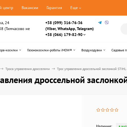
й центр
Вакансии
Гарантия
Еще
ка, 24
+38 (099) 316-76-36
, 38 (Тимчасово не
(Viber, WhatsApp, Telegram)
+38 (066) 179-82-90
ора-косилки
Газонокосилки-роботы iMOW®
Воздуходувки
Садовые 
Троса управления дросселями
Трос управления дроссельной заслонкой STIH
равления дроссельной заслонко
Наличие:
В НА