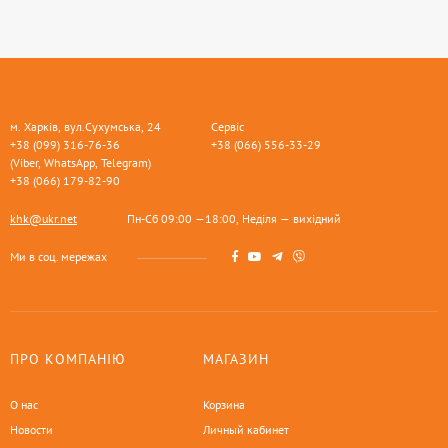
м. Харків, вул.Сухумська, 24
Сервіс
+38 (099) 316-76-36
+38 (066) 556-33-29
(Viber, WhatsApp, Telegram)
+38 (066) 179-82-90
khk@ukr.net
Пн-Сб 09:00 —18:00, Неділя — вихідний
Ми в соц. мережах
ПРО КОМПАНІЮ
МАГАЗИН
О нас
Корзина
Новости
Личный кабинет