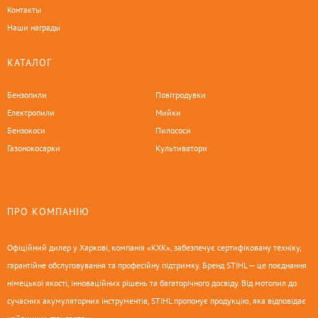
Контакты
Наши награды
КАТАЛОГ
Бензопили
Повітродувки
Електропили
Мийки
Бензокоси
Пилососи
Газонокосарки
Культиватори
ПРО КОМПАНІЮ
Офіційний дилер у Харкові, компанія «КХК», забезпечує сертифіковану техніку,
гарантійне обслуговування та професійну підтримку. Бренд STIHL — це поєднання
німецької якості, інноваційних рішень та багаторічного досвіду. Від мотопил до
сучасних акумуляторних інструментів, STIHL пропонує продукцію, яка відповідає