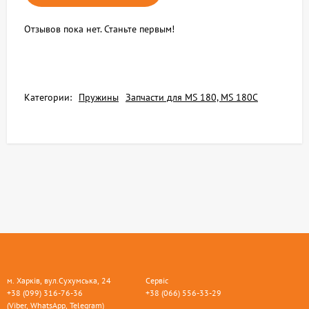
Отзывов пока нет. Станьте первым!
Категории:
Пружины
Запчасти для MS 180, MS 180C
м. Харків, вул.Сухумська, 24
Сервіс
+38 (099) 316-76-36
+38 (066) 556-33-29
(Viber, WhatsApp, Telegram)