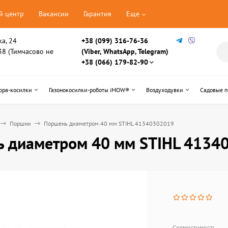
й центр
Вакансии
Гарантия
Еще
ка, 24
+38 (099) 316-76-36
, 38 (Тимчасово не
(Viber, WhatsApp, Telegram)
+38 (066) 179-82-90
ора-косилки
Газонокосилки-роботы iMOW®
Воздуходувки
Садовые 
Поршни
Поршень диаметром 40 мм STIHL 41340302019
 диаметром 40 мм STIHL 4134
Совместимость