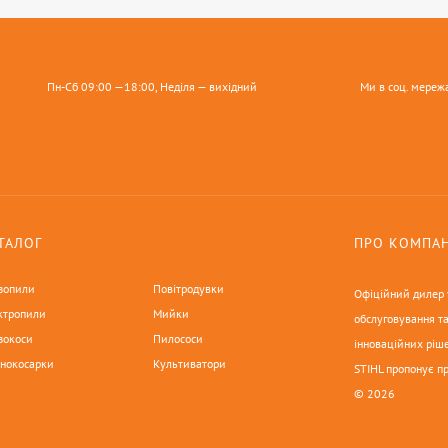
Пн-Сб 09:00 —18:00, Неділя — вихідний
Ми в соц. мереж
ТАЛОГ
ПРО КОМПА
зопили
Повітродувки
Офіційний дилер у
ктропили
Мийки
обслуговування та
зокоси
Пилососи
інноваційних ріше
онокосарки
Культиватори
STIHL пропонує п
© 2026