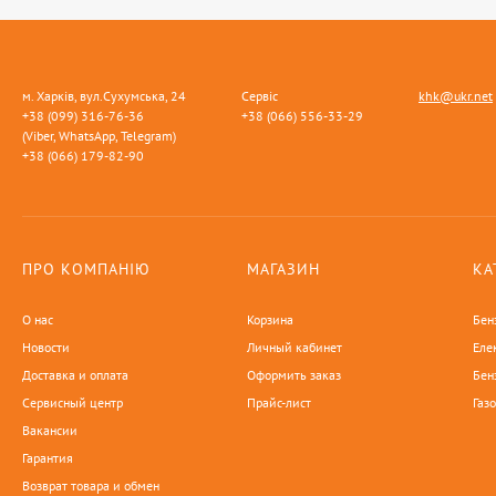
м. Харків, вул.Сухумська, 24
Сервіс
khk@ukr.net
+38 (099) 316-76-36
+38 (066) 556-33-29
(Viber, WhatsApp, Telegram)
+38 (066) 179-82-90
ПРО КОМПАНІЮ
МАГАЗИН
КА
О нас
Корзина
Бен
Новости
Личный кабинет
Еле
Доставка и оплата
Оформить заказ
Бен
Сервисный центр
Прайс-лист
Газ
Вакансии
Гарантия
Возврат товара и обмен