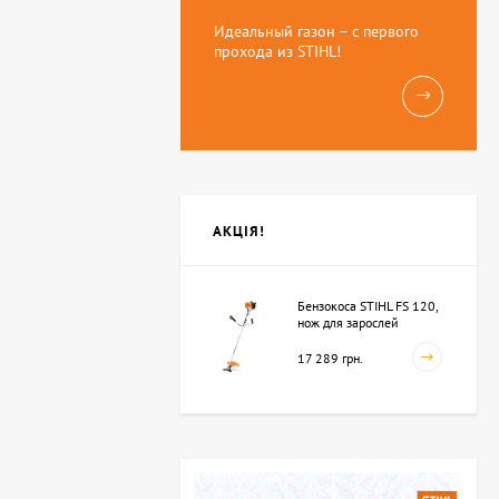
Идеальный газон – с первого
прохода из STIHL!
АКЦІЯ!
Бензокоса STIHL FS 120,
нож для зарослей
250мм-3 (41342000423)
17 289 грн.