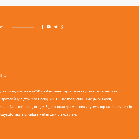
ах
НІЮ
 Харкові, компанія «КХК», забезпечує сертифіковану техніку, гарантійне
 професійну підтримку. Бренд STIHL — це поєднання німецької якості,
нь та багаторічного досвіду. Від мотопил до сучасних акумуляторних інструментів,
родукцію, яка відповідає найвищим стандартам.