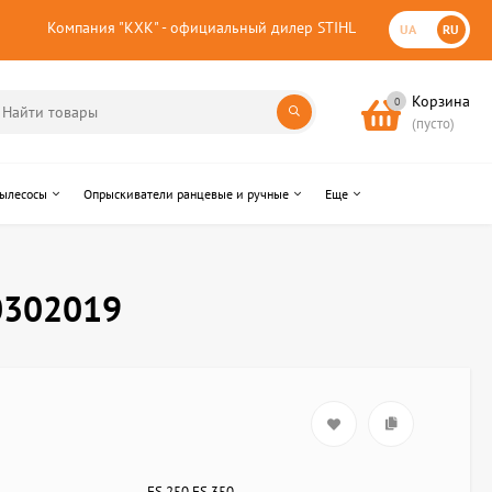
Компания "КХК" - официальный дилер STIHL
UA
RU
Корзина
0
(пусто)
пылесосы
Опрыскиватели ранцевые и ручные
Еще
0302019
FS 250,FS 350