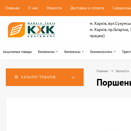
Главная
О нас
Новости
Доставка и оплата
Сервисны
м. Харків, вул.Сухумсь
м. Харків, пр.Гагаріна
працює)
Акционные товары
Бензопилы
Бензокосы
Газонокосилки
Тракт
Главная
Запчасти
КАТАЛОГ ТОВАРІВ
Поршень