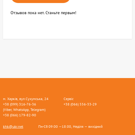
Отзывов пока нет. Станьте первым!
м. Харків, вул.Сухумська, 24
Сервіс
+38 (099) 316-76-36
+38 (066) 556-33-29
(Viber, WhatsApp, Telegram)
+38 (066) 179-82-90
khk@ukr.net
Пн-Сб 09:00 —18:00, Неділя — вихідний