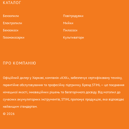
КАТАЛОГ
Бензопили
Повітродувки
Електропили
Мийки
Бензокоси
Пилососи
Газонокосарки
Культиватори
ПРО КОМПАНІЮ
Офіційний дилер у Харкові, компанія «КХК», забезпечує сертифіковану техніку,
гарантійне обслуговування та професійну підтримку. Бренд STIHL — це поєднання
німецької якості, інноваційних рішень та багаторічного досвіду. Від мотопил до
сучасних акумуляторних інструментів, STIHL пропонує продукцію, яка відповідає
найвищим стандартам.
© 2026