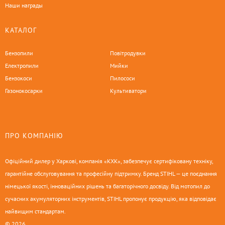
Наши награды
КАТАЛОГ
Бензопили
Повітродувки
Електропили
Мийки
Бензокоси
Пилососи
Газонокосарки
Культиватори
ПРО КОМПАНІЮ
Офіційний дилер у Харкові, компанія «КХК», забезпечує сертифіковану техніку,
гарантійне обслуговування та професійну підтримку. Бренд STIHL — це поєднання
німецької якості, інноваційних рішень та багаторічного досвіду. Від мотопил до
сучасних акумуляторних інструментів, STIHL пропонує продукцію, яка відповідає
найвищим стандартам.
© 2026