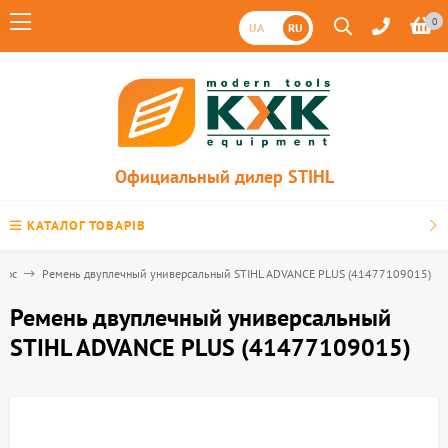
0
UA
RU
Официальный дилер STIHL
КАТАЛОГ ТОВАРІВ
кос
Ремень двуплечный универсальный STIHL ADVANCE PLUS (41477109015)
Ремень двуплечный универсальный
STIHL ADVANCE PLUS (41477109015)