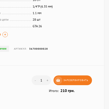
1/4"P (6.35 мм)
и
1.1 мм
в цепи
28 шт
GTA 26
И
АРТИКУЛ:
36700000028
ЛИЧИИ
-
+
ЗАРЕЗЕРВИРОВАТЬ
210 грн.
Итого: