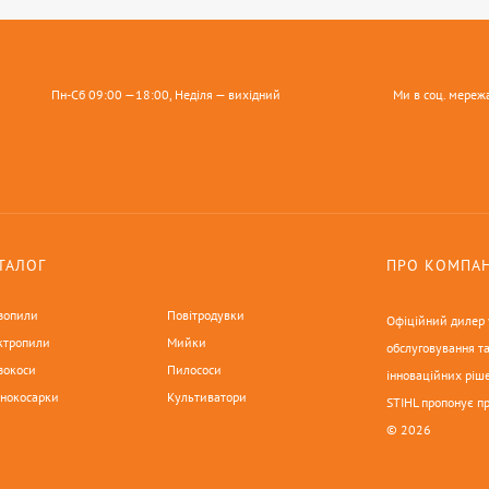
Пн-Сб 09:00 —18:00, Неділя — вихідний
Ми в соц. мереж
ТАЛОГ
ПРО КОМПА
зопили
Повітродувки
Офіційний дилер у
ктропили
Мийки
обслуговування та
зокоси
Пилососи
інноваційних ріше
онокосарки
Культиватори
STIHL пропонує п
© 2026