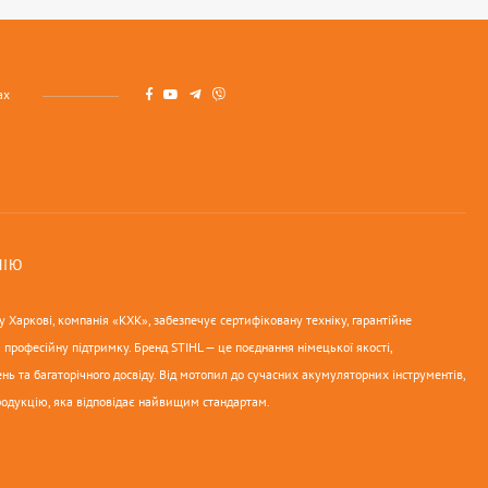
ах
НІЮ
 Харкові, компанія «КХК», забезпечує сертифіковану техніку, гарантійне
 професійну підтримку. Бренд STIHL — це поєднання німецької якості,
нь та багаторічного досвіду. Від мотопил до сучасних акумуляторних інструментів,
родукцію, яка відповідає найвищим стандартам.