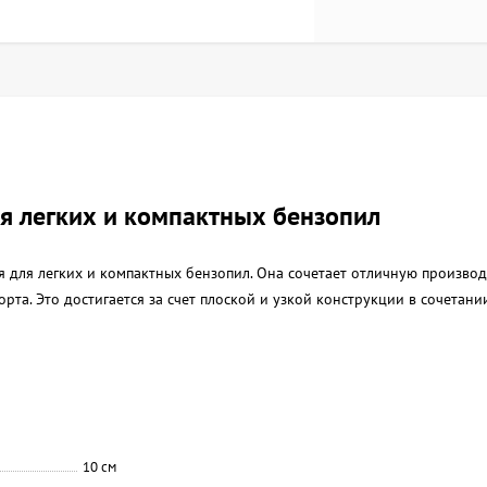
я легких и компактных бензопил
 для легких и компактных бензопил. Она сочетает отличную произво
та. Это достигается за счет плоской и узкой конструкции в сочетани
10 см