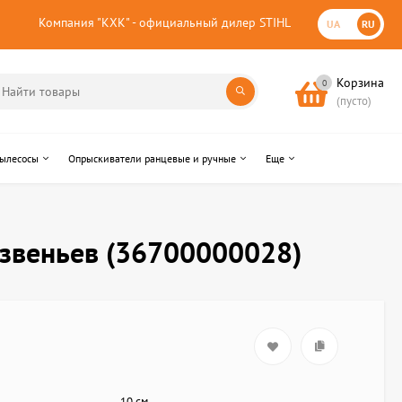
Компания "КХК" - официальный дилер STIHL
UA
RU
Корзина
0
(пусто)
пылесосы
Опрыскиватели ранцевые и ручные
Еще
 звеньев (36700000028)
10 см