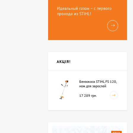
Идеальный газон – с первого
прохода из STIHL!
АКЦІЯ!
Бензокоса STIHL FS 120,
нож для зарослей
250мм-3 (41342000423)
17 289 грн.