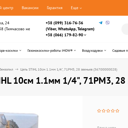
й центр
Вакансии
Гарантия
Еще
ка, 24
+38 (099) 316-76-36
, 38 (Тимчасово не
(Viber, WhatsApp, Telegram)
+38 (066) 179-82-90
ора-косилки
Газонокосилки-роботы iMOW®
Воздуходувки
Садовые 
бензопил
Цепь STIHL 10см 1.1мм 1/4", 71PM3, 28 звеньев (36700000028)
IHL 10см 1.1мм 1/4", 71PM3, 28
Длина цепи