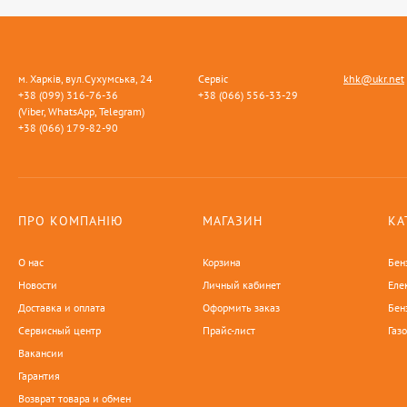
м. Харків, вул.Сухумська, 24
Сервіс
khk@ukr.net
+38 (099) 316-76-36
+38 (066) 556-33-29
(Viber, WhatsApp, Telegram)
+38 (066) 179-82-90
ПРО КОМПАНІЮ
МАГАЗИН
КА
О нас
Корзина
Бен
Новости
Личный кабинет
Еле
Доставка и оплата
Оформить заказ
Бен
Сервисный центр
Прайс-лист
Газ
Вакансии
Гарантия
Возврат товара и обмен