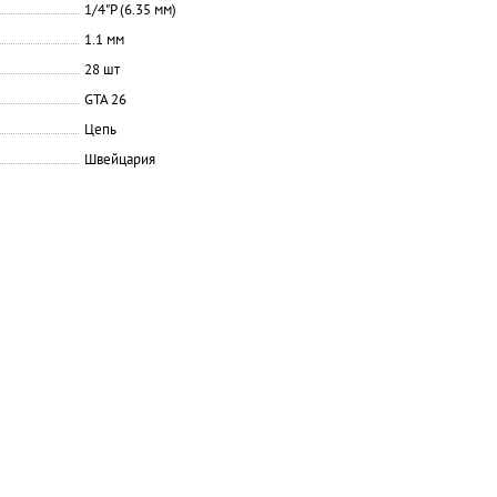
1/4"P (6.35 мм)
1.1 мм
28 шт
GTA 26
Цепь
Швейцария