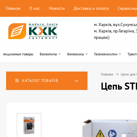
Главная
О нас
Новости
Доставка и оплата
Сервисны
м. Харків, вул.Сухумсь
м. Харків, пр.Гагаріна
працює)
Акционные товары
Бензопилы
Бензокосы
Газонокосилки
Тракт
Главная
Цепи для 
КАТАЛОГ ТОВАРІВ
Цепь ST