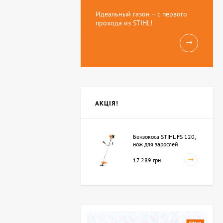
Идеальный газон – с первого
прохода из STIHL!
АКЦІЯ!
Бензокоса STIHL FS 120,
нож для зарослей
250мм-3 (41342000423)
17 289 грн.