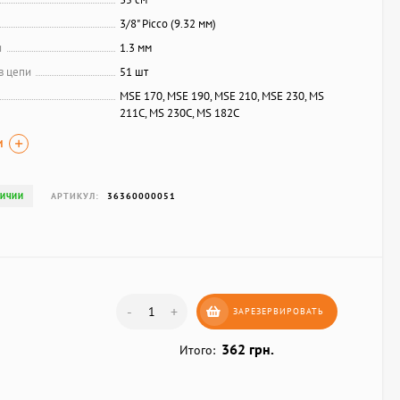
3/8" Picco (9.32 мм)
и
1.3 мм
в цепи
51 шт
MSE 170, MSE 190, MSE 210, MSE 230, MS
211C, MS 230C, MS 182C
И
АРТИКУЛ:
36360000051
ЛИЧИИ
-
+
ЗАРЕЗЕРВИРОВАТЬ
362 грн.
Итого: