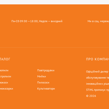
Пн-Сб 09:00 —18:00, Неділя — вихідний
Ми в соц. мереж
ТАЛОГ
ПРО КОМПА
зопили
Повітродувки
Офіційний дилер у
ктропили
Мийки
обслуговування та
зокоси
Пилососи
інноваційних ріше
онокосарки
Культиватори
STIHL пропонує п
© 2026