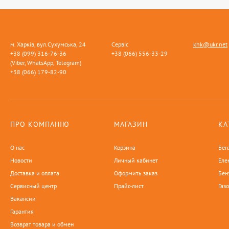
м. Харків, вул.Сухумська, 24
Сервіс
khk@ukr.net
+38 (099) 316-76-36
+38 (066) 556-33-29
(Viber, WhatsApp, Telegram)
+38 (066) 179-82-90
ПРО КОМПАНІЮ
МАГАЗИН
КА
О нас
Корзина
Бен
Новости
Личный кабинет
Еле
Доставка и оплата
Оформить заказ
Бен
Сервисный центр
Прайс-лист
Газ
Вакансии
Гарантия
Возврат товара и обмен