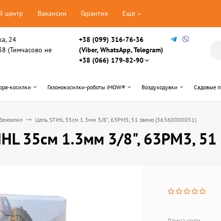
й центр
Вакансии
Гарантия
Еще
ка, 24
+38 (099) 316-76-36
, 38 (Тимчасово не
(Viber, WhatsApp, Telegram)
+38 (066) 179-82-90
ора-косилки
Газонокосилки-роботы iMOW®
Воздуходувки
Садовые 
бензопил
Цепь STIHL 35см 1.3мм 3/8", 63PM3, 51 звено (36360000051)
IHL 35см 1.3мм 3/8", 63PM3, 51
Длина цепи