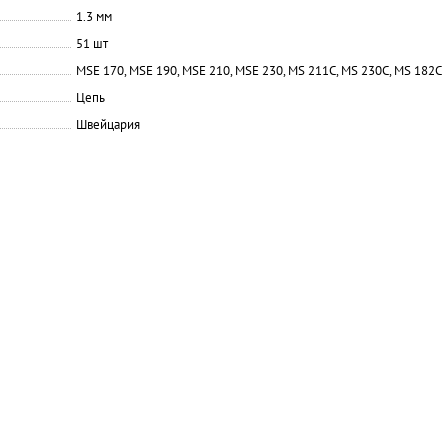
1.3 мм
51 шт
MSE 170, MSE 190, MSE 210, MSE 230, MS 211C, MS 230C, MS 182C
Цепь
Швейцария