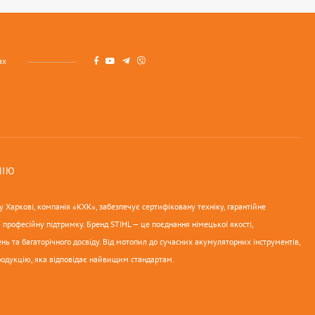
ах
НІЮ
 Харкові, компанія «КХК», забезпечує сертифіковану техніку, гарантійне
 професійну підтримку. Бренд STIHL — це поєднання німецької якості,
нь та багаторічного досвіду. Від мотопил до сучасних акумуляторних інструментів,
родукцію, яка відповідає найвищим стандартам.