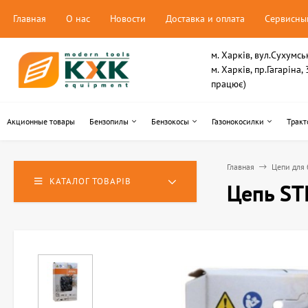
Главная
О нас
Новости
Доставка и оплата
Сервисны
м. Харків, вул.Сухумсь
м. Харків, пр.Гагаріна
працює)
Акционные товары
Бензопилы
Бензокосы
Газонокосилки
Тракт
Главная
Цепи для 
КАТАЛОГ ТОВАРІВ
Цепь ST