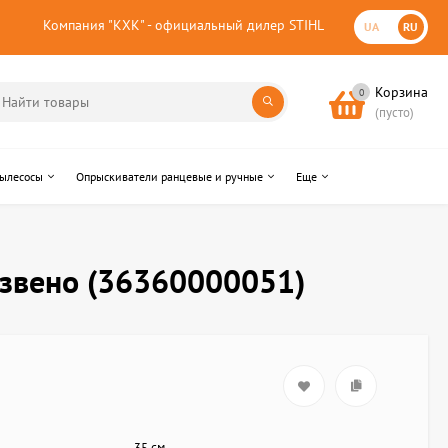
Компания "КХК" - официальный дилер STIHL
UA
RU
Корзина
0
(пусто)
пылесосы
Опрыскиватели ранцевые и ручные
Еще
 звено (36360000051)
35 см