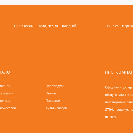
Пн-Сб 09:00 —18:00, Неділя — вихідний
Ми в соц. мереж
ТАЛОГ
ПРО КОМПА
зопили
Повітродувки
Офіційний дилер у
ктропили
Мийки
обслуговування та
зокоси
Пилососи
інноваційних ріше
онокосарки
Культиватори
STIHL пропонує п
© 2026