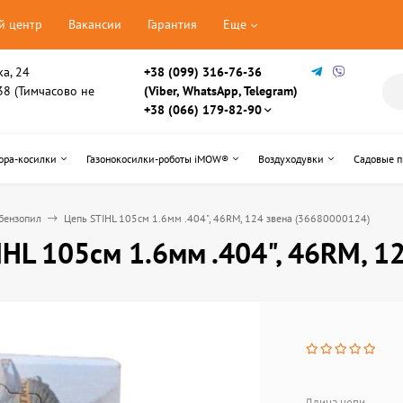
й центр
Вакансии
Гарантия
Еще
ка, 24
+38 (099) 316-76-36
, 38 (Тимчасово не
(Viber, WhatsApp, Telegram)
+38 (066) 179-82-90
ора-косилки
Газонокосилки-роботы iMOW®
Воздуходувки
Садовые 
бензопил
Цепь STIHL 105см 1.6мм .404", 46RM, 124 звена (36680000124)
IHL 105см 1.6мм .404", 46RM, 1
Длина цепи