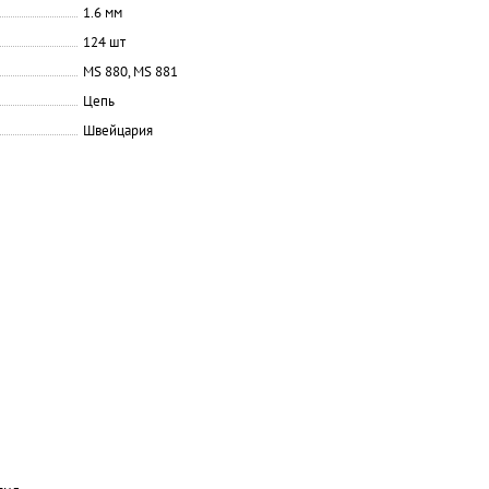
1.6 мм
124 шт
MS 880, MS 881
Цепь
Швейцария