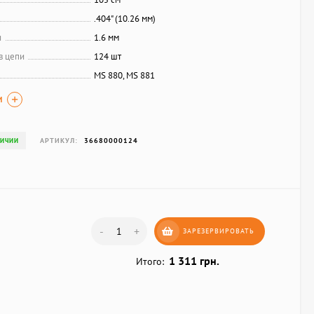
.404" (10.26 мм)
и
1.6 мм
в цепи
124 шт
MS 880, MS 881
И
АРТИКУЛ:
36680000124
ЛИЧИИ
-
+
ЗАРЕЗЕРВИРОВАТЬ
1 311 грн.
Итого: