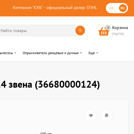
Компания "КХК" - официальный дилер STIHL
UA
RU
Корзина
0
(пусто)
пылесосы
Опрыскиватели ранцевые и ручные
Еще
24 звена (36680000124)
105 см