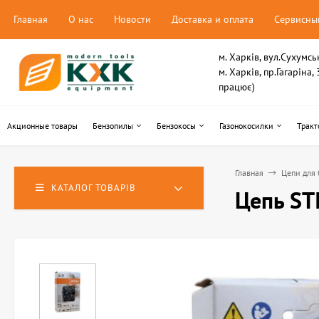
Главная
О нас
Новости
Доставка и оплата
Сервисны
м. Харків, вул.Сухумсь
м. Харків, пр.Гагаріна
працює)
Акционные товары
Бензопилы
Бензокосы
Газонокосилки
Тракт
Главная
Цепи для 
КАТАЛОГ ТОВАРІВ
Цепь ST