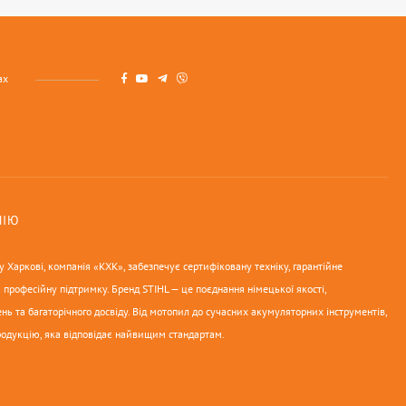
ах
НІЮ
 Харкові, компанія «КХК», забезпечує сертифіковану техніку, гарантійне
 професійну підтримку. Бренд STIHL — це поєднання німецької якості,
нь та багаторічного досвіду. Від мотопил до сучасних акумуляторних інструментів,
родукцію, яка відповідає найвищим стандартам.