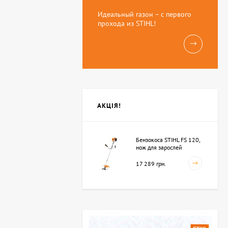
Идеальный газон – с первого
прохода из STIHL!
АКЦІЯ!
Бензокоса STIHL FS 120,
нож для зарослей
250мм-3 (41342000423)
17 289 грн.