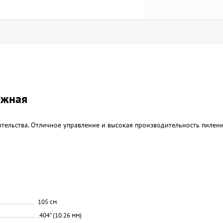
ежная
оительства. Отличное управление и высокая производительность пилени
105 см
.404" (10.26 мм)