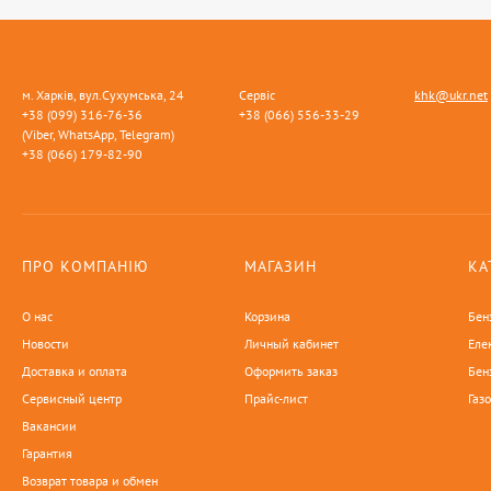
м. Харків, вул.Сухумська, 24
Сервіс
khk@ukr.net
+38 (099) 316-76-36
+38 (066) 556-33-29
(Viber, WhatsApp, Telegram)
+38 (066) 179-82-90
ПРО КОМПАНІЮ
МАГАЗИН
КА
О нас
Корзина
Бен
Новости
Личный кабинет
Еле
Доставка и оплата
Оформить заказ
Бен
Сервисный центр
Прайс-лист
Газ
Вакансии
Гарантия
Возврат товара и обмен