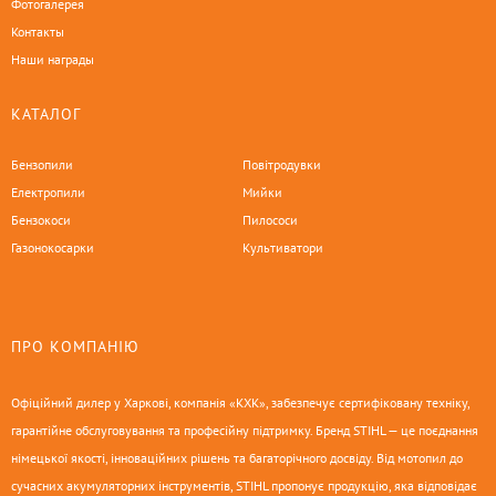
Фотогалерея
Контакты
Наши награды
КАТАЛОГ
Бензопили
Повітродувки
Електропили
Мийки
Бензокоси
Пилососи
Газонокосарки
Культиватори
ПРО КОМПАНІЮ
Офіційний дилер у Харкові, компанія «КХК», забезпечує сертифіковану техніку,
гарантійне обслуговування та професійну підтримку. Бренд STIHL — це поєднання
німецької якості, інноваційних рішень та багаторічного досвіду. Від мотопил до
сучасних акумуляторних інструментів, STIHL пропонує продукцію, яка відповідає