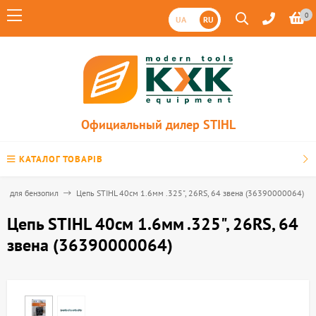
0
UA
RU
Официальный дилер STIHL
КАТАЛОГ ТОВАРІВ
пи для бензопил
Цепь STIHL 40см 1.6мм .325", 26RS, 64 звена (36390000064)
Цепь STIHL 40см 1.6мм .325", 26RS, 64
звена (36390000064)