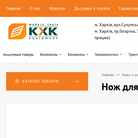
Главная
О нас
Новости
Доставка и оплата
Сервисны
м. Харків, вул.Сухумсь
м. Харків, пр.Гагаріна
працює)
Акционные товары
Бензопилы
Бензокосы
Газонокосилки
Тракт
Главная
Ножи и ко
КАТАЛОГ ТОВАРІВ
Нож для