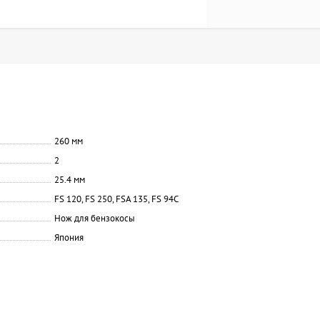
260 мм
2
25.4 мм
FS 120, FS 250, FSA 135, FS 94С
Нож для бензокосы
Япония