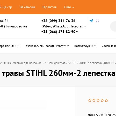
й центр
Вакансии
Гарантия
Еще
ка, 24
+38 (099) 316-76-36
, 38 (Тимчасово не
(Viber, WhatsApp, Telegram)
+38 (066) 179-82-90
ора-косилки
Газонокосилки-роботы iMOW®
Воздуходувки
Садовые 
сильные головки для бензокос
Нож для травы STIHL 260мм-2 лепестка (400171
 травы STIHL 260мм-2 лепестк
Для FS 94C, 120, 25