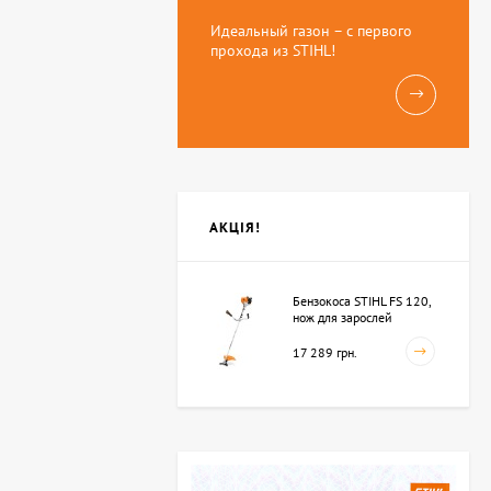
Идеальный газон – с первого
прохода из STIHL!
АКЦІЯ!
Бензокоса STIHL FS 120,
нож для зарослей
250мм-3 (41342000423)
17 289 грн.