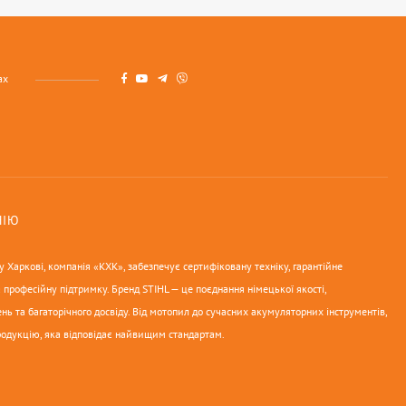
ах
НІЮ
 Харкові, компанія «КХК», забезпечує сертифіковану техніку, гарантійне
 професійну підтримку. Бренд STIHL — це поєднання німецької якості,
нь та багаторічного досвіду. Від мотопил до сучасних акумуляторних інструментів,
родукцію, яка відповідає найвищим стандартам.