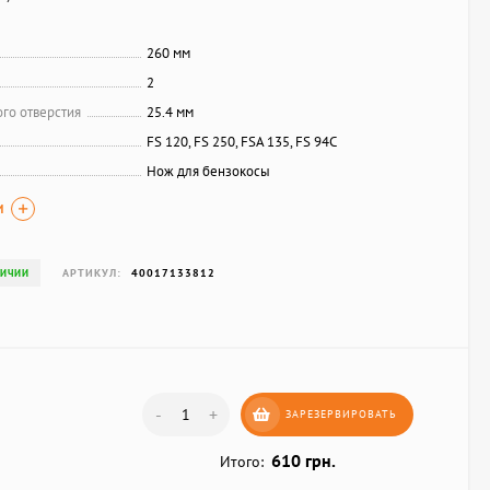
260 мм
2
го отверстия
25.4 мм
FS 120, FS 250, FSA 135, FS 94С
Нож для бензокосы
И
АРТИКУЛ:
40017133812
ЛИЧИИ
-
+
ЗАРЕЗЕРВИРОВАТЬ
610 грн.
Итого: