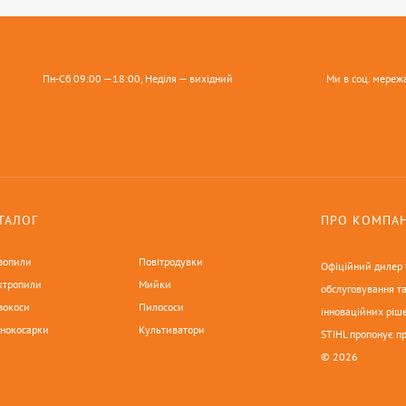
Пн-Сб 09:00 —18:00, Неділя — вихідний
Ми в соц. мереж
ТАЛОГ
ПРО КОМПА
зопили
Повітродувки
Офіційний дилер у
ктропили
Мийки
обслуговування та
зокоси
Пилососи
інноваційних ріше
онокосарки
Культиватори
STIHL пропонує п
© 2026