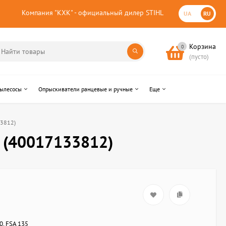
Компания "КХК" - официальный дилер STIHL
UA
RU
Корзина
0
(пусто)
пылесосы
Опрыскиватели ранцевые и ручные
Еще
33812)
а (40017133812)
0, FSA 135