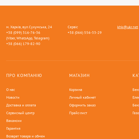
м. Харків, вул.Сухумська, 24
Сервіс
khk@ukr.net
+38 (099) 316-76-36
+38 (066) 556-33-29
(Viber, WhatsApp, Telegram)
+38 (066) 179-82-90
ПРО КОМПАНІЮ
МАГАЗИН
КА
О нас
Корзина
Бен
Новости
Личный кабинет
Еле
Доставка и оплата
Оформить заказ
Бен
Сервисный центр
Прайс-лист
Газ
Вакансии
Гарантия
Возврат товара и обмен