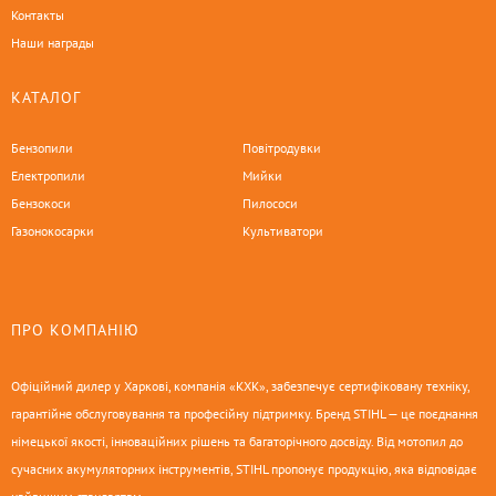
Контакты
Наши награды
КАТАЛОГ
Бензопили
Повітродувки
Електропили
Мийки
Бензокоси
Пилососи
Газонокосарки
Культиватори
ПРО КОМПАНІЮ
Офіційний дилер у Харкові, компанія «КХК», забезпечує сертифіковану техніку,
гарантійне обслуговування та професійну підтримку. Бренд STIHL — це поєднання
німецької якості, інноваційних рішень та багаторічного досвіду. Від мотопил до
сучасних акумуляторних інструментів, STIHL пропонує продукцію, яка відповідає