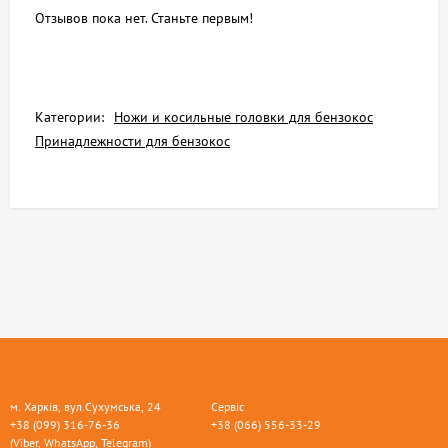
Отзывов пока нет. Станьте первым!
Категории:
Ножи и косильные головки для бензокос
Принадлежности для бензокос
м. Харків, вул.Сухумська, 24
Сервіс
+38 (099) 316-76-36
+38 (066) 556-33-29
(Viber, WhatsApp, Telegram)