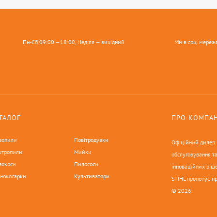
Пн-Сб 09:00 —18:00, Неділя — вихідний
Ми в соц. мереж
ТАЛОГ
ПРО КОМПА
зопили
Повітродувки
Офіційний дилер у
ктропили
Мийки
обслуговування та
зокоси
Пилососи
інноваційних ріше
онокосарки
Культиватори
STIHL пропонує п
© 2026