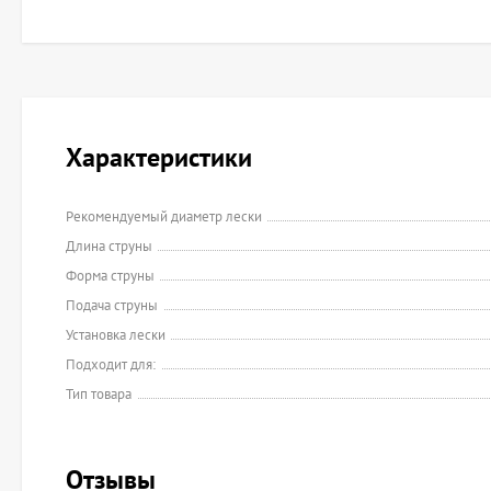
Характеристики
Рекомендуемый диаметр лески
Длина струны
Форма струны
Подача струны
Установка лески
Подходит для:
Тип товара
Отзывы