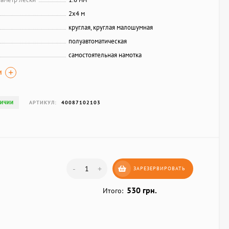
2х4 м
круглая, круглая малошумная
полуавтоматическая
самостоятельная намотка
И
АРТИКУЛ:
40087102103
ЛИЧИИ
-
+
ЗАРЕЗЕРВИРОВАТЬ
530 грн.
Итого: