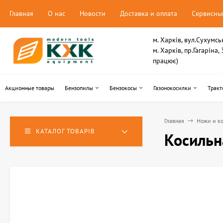
Главная
О нас
Новости
Доставка и оплата
Сервисны
м. Харків, вул.Сухумсь
м. Харків, пр.Гагаріна
працює)
Акционные товары
Бензопилы
Бензокосы
Газонокосилки
Тракт
Главная
Ножи и ко
КАТАЛОГ ТОВАРІВ
Косильн