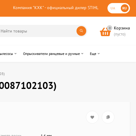
Компания "КХК" - официальный дилер STIHL
UA
RU
Корзина
0
(пусто)
пылесосы
Опрыскиватели ранцевые и ручные
Еще
03)
(40087102103)
аметр лески
1.6 мм