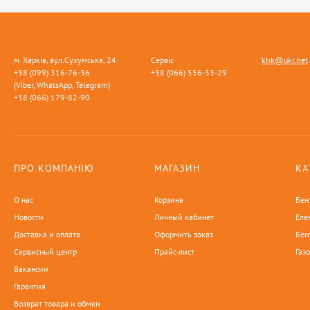
м. Харків, вул.Сухумська, 24
Сервіс
khk@ukr.net
+38 (099) 316-76-36
+38 (066) 556-33-29
(Viber, WhatsApp, Telegram)
+38 (066) 179-82-90
ПРО КОМПАНІЮ
МАГАЗИН
КА
О нас
Корзина
Бен
Новости
Личный кабинет
Еле
Доставка и оплата
Оформить заказ
Бен
Сервисный центр
Прайс-лист
Газ
Вакансии
Гарантия
Возврат товара и обмен