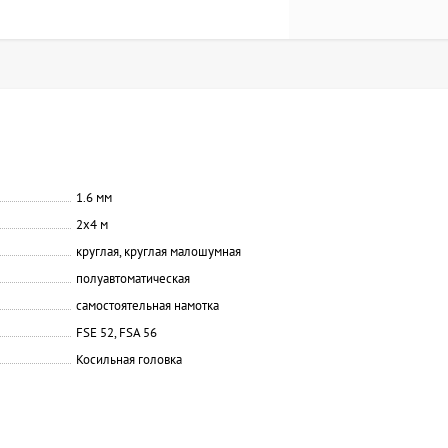
1.6 мм
2х4 м
круглая, круглая малошумная
полуавтоматическая
самостоятельная намотка
FSE 52, FSA 56
Косильная головка