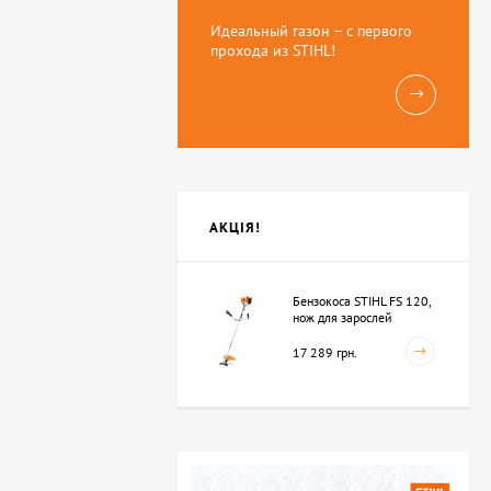
Идеальный газон – с первого
прохода из STIHL!
АКЦІЯ!
Бензокоса STIHL FS 120,
нож для зарослей
250мм-3 (41342000423)
17 289 грн.