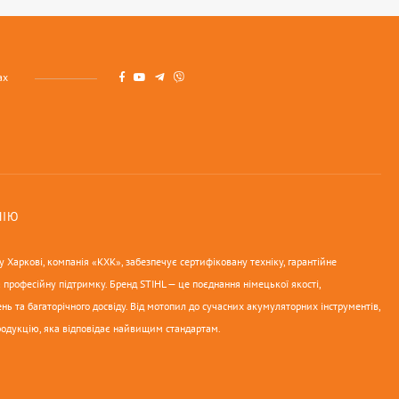
ах
НІЮ
 Харкові, компанія «КХК», забезпечує сертифіковану техніку, гарантійне
 професійну підтримку. Бренд STIHL — це поєднання німецької якості,
нь та багаторічного досвіду. Від мотопил до сучасних акумуляторних інструментів,
родукцію, яка відповідає найвищим стандартам.