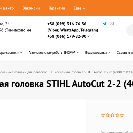
й центр
Вакансии
Гарантия
Еще
ка, 24
+38 (099) 316-76-36
, 38 (Тимчасово не
(Viber, WhatsApp, Telegram)
+38 (066) 179-82-90
ора-косилки
Газонокосилки-роботы iMOW®
Воздуходувки
Садовые 
сильные головки для бензокос
Косильная головка STIHL AutoCut 2-2 (400871021
ая головка STIHL AutoCut 2-2 
Рекомендуемый ди