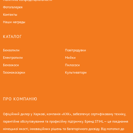
Фотогалерея
Контакты
Наши награды
КАТАЛОГ
Бензопили
Повітродувки
Електропили
Мийки
Бензокоси
Пилососи
Газонокосарки
Культиватори
ПРО КОМПАНІЮ
Офіційний дилер у Харкові, компанія «КХК», забезпечує сертифіковану техніку,
гарантійне обслуговування та професійну підтримку. Бренд STIHL — це поєднання
німецької якості, інноваційних рішень та багаторічного досвіду. Від мотопил до