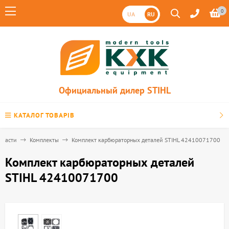
0
UA
RU
Официальный дилер STIHL
КАТАЛОГ ТОВАРІВ
пчасти
Комплекты
Комплект карбюраторных деталей STIHL 42410071700
Комплект карбюраторных деталей
STIHL 42410071700