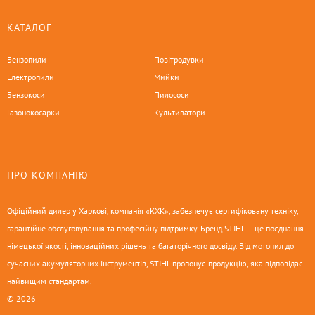
КАТАЛОГ
Бензопили
Повітродувки
Електропили
Мийки
Бензокоси
Пилососи
Газонокосарки
Культиватори
ПРО КОМПАНІЮ
Офіційний дилер у Харкові, компанія «КХК», забезпечує сертифіковану техніку,
гарантійне обслуговування та професійну підтримку. Бренд STIHL — це поєднання
німецької якості, інноваційних рішень та багаторічного досвіду. Від мотопил до
сучасних акумуляторних інструментів, STIHL пропонує продукцію, яка відповідає
найвищим стандартам.
© 2026