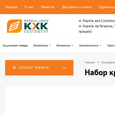
Главная
О нас
Новости
Доставка и оплата
Сервисны
м. Харків, вул.Сухумсь
м. Харків, пр.Гагаріна
працює)
Акционные товары
Бензопилы
Бензокосы
Газонокосилки
Тракт
Главная
Бензорез
КАТАЛОГ ТОВАРІВ
Набор к