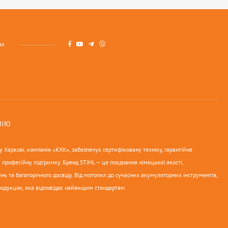
ах
НІЮ
 Харкові, компанія «КХК», забезпечує сертифіковану техніку, гарантійне
 професійну підтримку. Бренд STIHL — це поєднання німецької якості,
нь та багаторічного досвіду. Від мотопил до сучасних акумуляторних інструментів,
родукцію, яка відповідає найвищим стандартам.