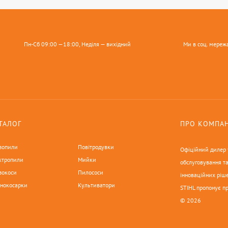
Пн-Сб 09:00 —18:00, Неділя — вихідний
Ми в соц. мереж
ТАЛОГ
ПРО КОМПА
зопили
Повітродувки
Офіційний дилер у
ктропили
Мийки
обслуговування та
зокоси
Пилососи
інноваційних ріше
онокосарки
Культиватори
STIHL пропонує п
© 2026