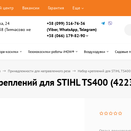
й центр
Вакансии
Гарантия
Еще
ка, 24
+38 (099) 316-76-36
, 38 (Тимчасово не
(Viber, WhatsApp, Telegram)
+38 (066) 179-82-90
ора-косилки
Газонокосилки-роботы iMOW®
Воздуходувки
Садовые 
ы
Принадлежности для направленного реза
Набор креплений для STIHL TS40
реплений для STIHL TS400 (42
Страна-производит