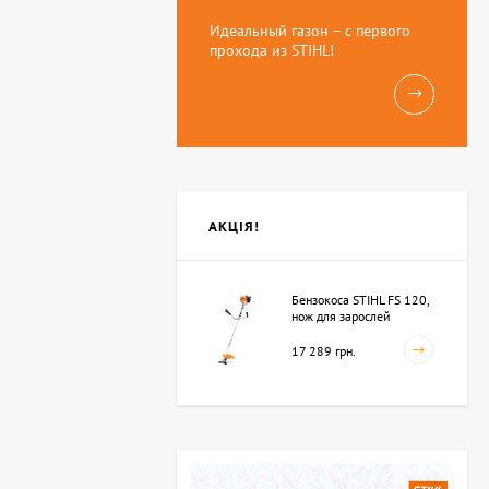
Идеальный газон – с первого
прохода из STIHL!
АКЦІЯ!
Бензокоса STIHL FS 120,
нож для зарослей
250мм-3 (41342000423)
17 289 грн.