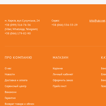
м. Харків, вул.Сухумська, 24
Сервіс
khk@ukr.net
+38 (099) 316-76-36
+38 (066) 556-33-29
(Viber, WhatsApp, Telegram)
+38 (066) 179-82-90
ПРО КОМПАНІЮ
МАГАЗИН
КА
О нас
Корзина
Бен
Новости
Личный кабинет
Еле
Доставка и оплата
Оформить заказ
Бен
Сервисный центр
Прайс-лист
Газ
Вакансии
Гарантия
Возврат товара и обмен