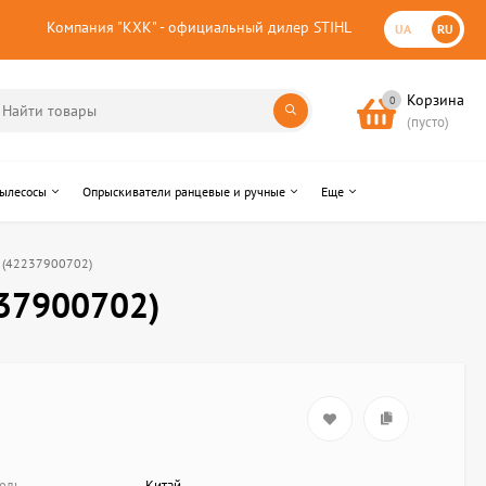
Компания "КХК" - официальный дилер STIHL
UA
RU
Корзина
0
(пусто)
пылесосы
Опрыскиватели ранцевые и ручные
Еще
0 (42237900702)
237900702)
ель
Китай