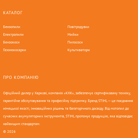
КАТАЛОГ
Бензопили
Повітродувки
Електропили
Мийки
Бензокоси
Пилососи
Газонокосарки
Культиватори
ПРО КОМПАНІЮ
Офіційний дилер у Харкові, компанія «КХК», забезпечує сертифіковану техніку,
гарантійне обслуговування та професійну підтримку. Бренд STIHL — це поєднання
німецької якості, інноваційних рішень та багаторічного досвіду. Від мотопил до
сучасних акумуляторних інструментів, STIHL пропонує продукцію, яка відповідає
найвищим стандартам.
© 2026