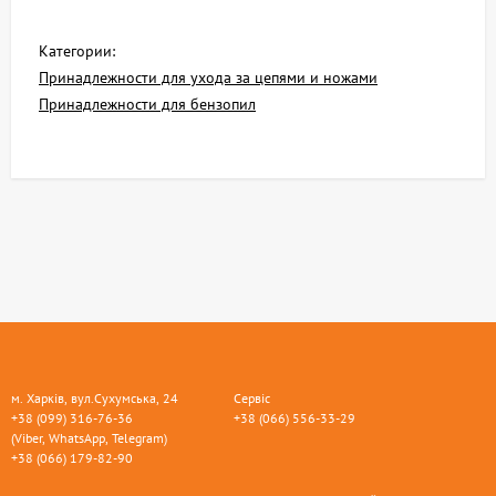
Категории:
Принадлежности для ухода за цепями и ножами
Принадлежности для бензопил
м. Харків, вул.Сухумська, 24
Сервіс
+38 (099) 316-76-36
+38 (066) 556-33-29
(Viber, WhatsApp, Telegram)
+38 (066) 179-82-90