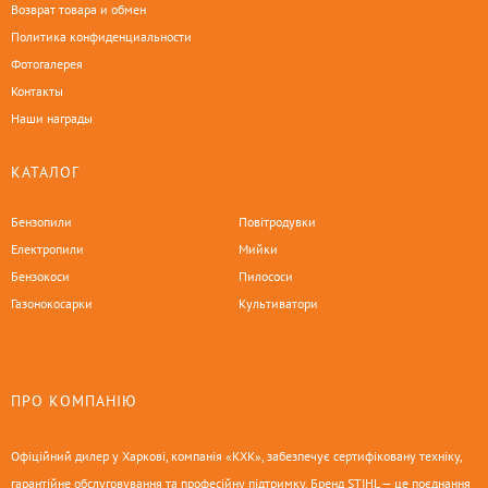
Возврат товара и обмен
Политика конфиденциальности
Фотогалерея
Контакты
Наши награды
КАТАЛОГ
Бензопили
Повітродувки
Електропили
Мийки
Бензокоси
Пилососи
Газонокосарки
Культиватори
ПРО КОМПАНІЮ
Офіційний дилер у Харкові, компанія «КХК», забезпечує сертифіковану техніку,
гарантійне обслуговування та професійну підтримку. Бренд STIHL — це поєднання