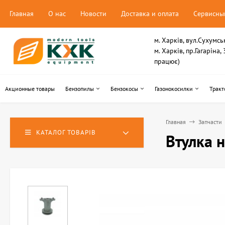
Главная
О нас
Новости
Доставка и оплата
Сервисны
м. Харків, вул.Сухумсь
м. Харків, пр.Гагаріна
працює)
Акционные товары
Бензопилы
Бензокосы
Газонокосилки
Тракт
Главная
Запчасти
КАТАЛОГ ТОВАРІВ
Втулка 