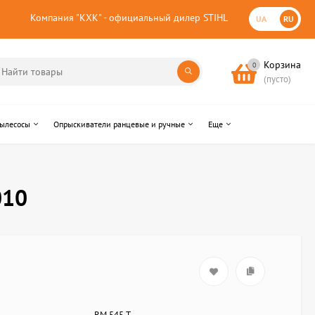
Компания "КХК" - официальный дилер STIHL
UA
RU
Корзина
0
(пусто)
пылесосы
Опрыскиватели ранцевые и ручные
Еще
010
RM 545 T