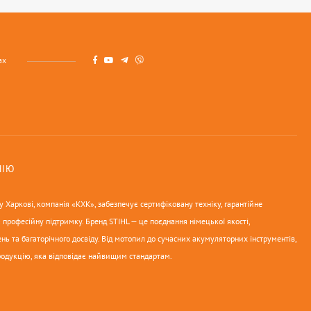
ах
НІЮ
 Харкові, компанія «КХК», забезпечує сертифіковану техніку, гарантійне
 професійну підтримку. Бренд STIHL — це поєднання німецької якості,
нь та багаторічного досвіду. Від мотопил до сучасних акумуляторних інструментів,
родукцію, яка відповідає найвищим стандартам.