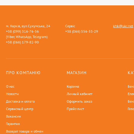
м. Харків, вул.Сухумська, 24
Сервіс
khk@ukr.net
+38 (099) 316-76-36
+38 (066) 556-33-29
(Viber, WhatsApp, Telegram)
+38 (066) 179-82-90
ПРО КОМПАНІЮ
МАГАЗИН
КА
О нас
Корзина
Бен
Новости
Личный кабинет
Еле
Доставка и оплата
Оформить заказ
Бен
Сервисный центр
Прайс-лист
Газ
Вакансии
Гарантия
Возврат товара и обмен