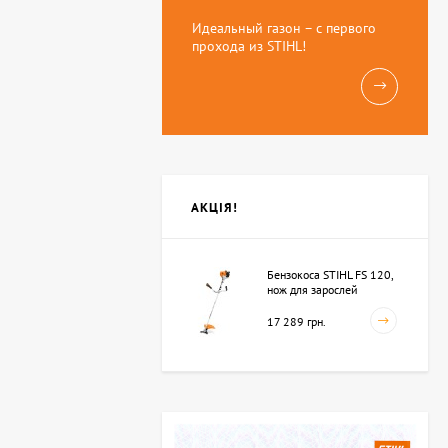
Идеальный газон – с первого
прохода из STIHL!
АКЦІЯ!
Бензокоса STIHL FS 120,
нож для зарослей
250мм-3 (41342000423)
17 289 грн.