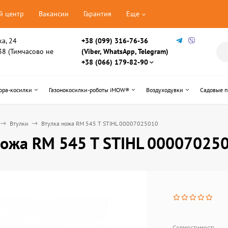
й центр
Вакансии
Гарантия
Еще
ка, 24
+38 (099) 316-76-36
, 38 (Тимчасово не
(Viber, WhatsApp, Telegram)
+38 (066) 179-82-90
ора-косилки
Газонокосилки-роботы iMOW®
Воздуходувки
Садовые 
Втулки
Втулка ножа RM 545 T STIHL 00007025010
ножа RM 545 T STIHL 00007025
Совместимость