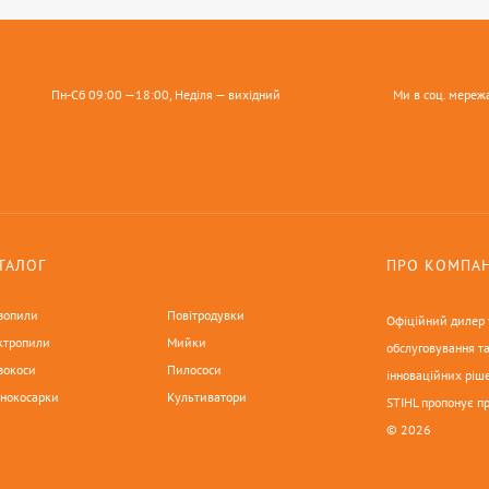
Пн-Сб 09:00 —18:00, Неділя — вихідний
Ми в соц. мереж
ТАЛОГ
ПРО КОМПА
зопили
Повітродувки
Офіційний дилер у
ктропили
Мийки
обслуговування та
зокоси
Пилососи
інноваційних ріше
онокосарки
Культиватори
STIHL пропонує п
© 2026