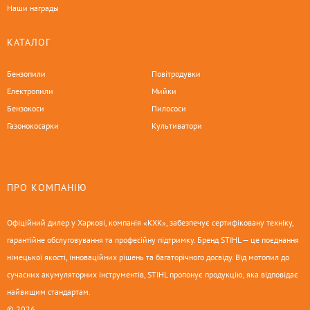
Наши награды
КАТАЛОГ
Бензопили
Повітродувки
Електропили
Мийки
Бензокоси
Пилососи
Газонокосарки
Культиватори
ПРО КОМПАНІЮ
Офіційний дилер у Харкові, компанія «КХК», забезпечує сертифіковану техніку,
гарантійне обслуговування та професійну підтримку. Бренд STIHL — це поєднання
німецької якості, інноваційних рішень та багаторічного досвіду. Від мотопил до
сучасних акумуляторних інструментів, STIHL пропонує продукцію, яка відповідає
найвищим стандартам.
© 2026