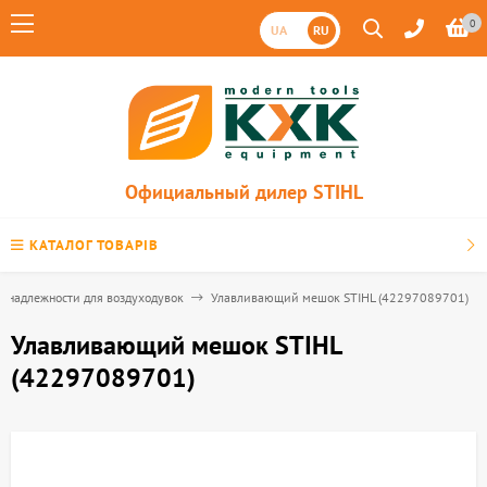
0
UA
RU
Официальный дилер STIHL
КАТАЛОГ ТОВАРІВ
инадлежности для воздуходувок
Улавливающий мешок STIHL (42297089701)
Улавливающий мешок STIHL
(42297089701)