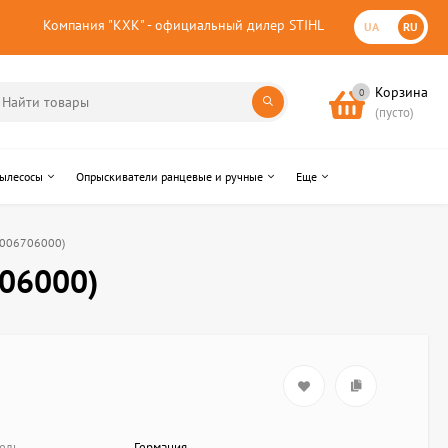
Компания "КХК" - официальный дилер STIHL
UA
RU
Корзина
0
(пусто)
пылесосы
Опрыскиватели ранцевые и ручные
Еще
00006706000)
706000)
ель
Германия