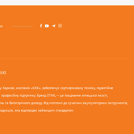
ах
НІЮ
 Харкові, компанія «КХК», забезпечує сертифіковану техніку, гарантійне
 професійну підтримку. Бренд STIHL — це поєднання німецької якості,
нь та багаторічного досвіду. Від мотопил до сучасних акумуляторних інструментів,
родукцію, яка відповідає найвищим стандартам.