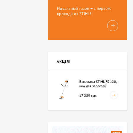
Идеальный газон – с первого
прохода из STIHL!
АКЦІЯ!
Бензокоса STIHL FS 120,
нож для зарослей
250мм-3 (41342000423)
17 289 грн.