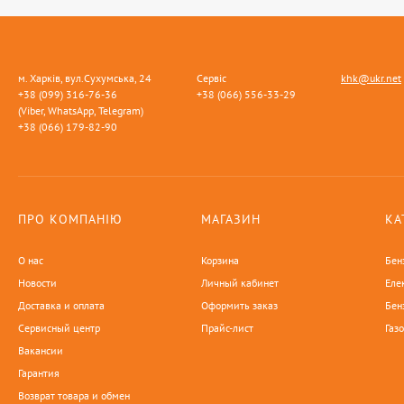
м. Харків, вул.Сухумська, 24
Сервіс
khk@ukr.net
+38 (099) 316-76-36
+38 (066) 556-33-29
(Viber, WhatsApp, Telegram)
+38 (066) 179-82-90
ПРО КОМПАНІЮ
МАГАЗИН
КА
О нас
Корзина
Бен
Новости
Личный кабинет
Еле
Доставка и оплата
Оформить заказ
Бен
Сервисный центр
Прайс-лист
Газ
Вакансии
Гарантия
Возврат товара и обмен