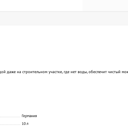
й даже на строительном участке, где нет воды, обеспечит чистый мо
Германия
10 л