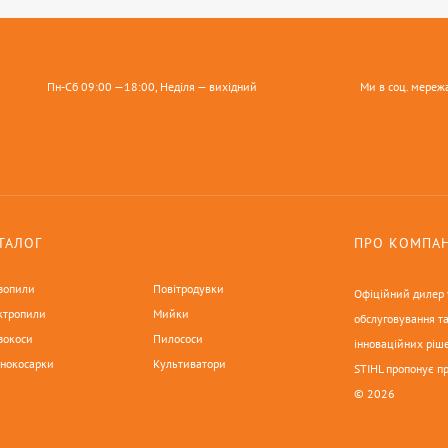
Пн-Сб 09:00 —18:00, Неділя — вихідний
Ми в соц. мереж
ТАЛОГ
ПРО КОМПА
зопили
Повітродувки
Офіційний дилер у
ктропили
Мийки
обслуговування та
зокоси
Пилососи
інноваційних ріше
онокосарки
Культиватори
STIHL пропонує п
© 2026