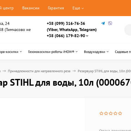
й центр
Вакансии
Гарантия
Еще
ка, 24
+38 (099) 316-76-36
, 38 (Тимчасово не
(Viber, WhatsApp, Telegram)
+38 (066) 179-82-90
ора-косилки
Газонокосилки-роботы iMOW®
Воздуходувки
Садовые 
ы
Принадлежности для направленного реза
Резервуар STIHL для воды, 10л (
ар STIHL для воды, 10л (00006
Страна-производит