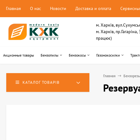
Главная
О нас
Новости
Доставка и оплата
Сервисны
м. Харків, вул.Сухумсь
м. Харків, пр.Гагаріна
працює)
Акционные товары
Бензопилы
Бензокосы
Газонокосилки
Тракт
Главная
Бензорез
КАТАЛОГ ТОВАРІВ
Резерву