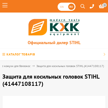
0
UA
RU
Официальный дилер STIHL
КАТАЛОГ ТОВАРІВ
ые кожухи для бензокос
Защита для косильных головок STIHL (41447108117)
Защита для косильных головок STIHL
(41447108117)