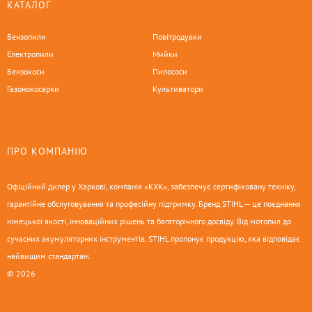
КАТАЛОГ
Бензопили
Повітродувки
Електропили
Мийки
Бензокоси
Пилососи
Газонокосарки
Культиватори
ПРО КОМПАНІЮ
Офіційний дилер у Харкові, компанія «КХК», забезпечує сертифіковану техніку,
гарантійне обслуговування та професійну підтримку. Бренд STIHL — це поєднання
німецької якості, інноваційних рішень та багаторічного досвіду. Від мотопил до
сучасних акумуляторних інструментів, STIHL пропонує продукцію, яка відповідає
найвищим стандартам.
© 2026