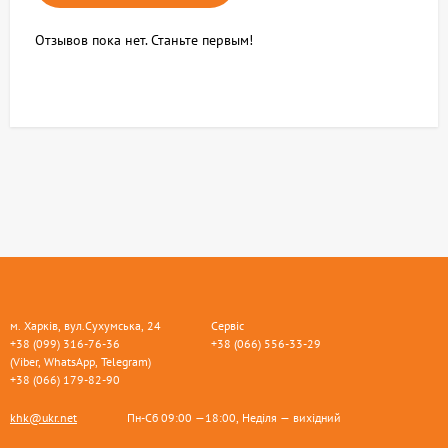
Отзывов пока нет. Станьте первым!
м. Харків, вул.Сухумська, 24
Сервіс
+38 (099) 316-76-36
+38 (066) 556-33-29
(Viber, WhatsApp, Telegram)
+38 (066) 179-82-90
khk@ukr.net
Пн-Сб 09:00 —18:00, Неділя — вихідний