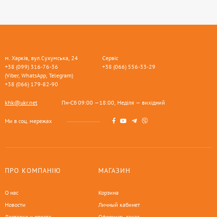
м. Харків, вул.Сухумська, 24
Сервіс
+38 (099) 316-76-36
+38 (066) 556-33-29
(Viber, WhatsApp, Telegram)
+38 (066) 179-82-90
khk@ukr.net
Пн-Сб 09:00 —18:00, Неділя — вихідний
Ми в соц. мережах
ПРО КОМПАНІЮ
МАГАЗИН
О нас
Корзина
Новости
Личный кабинет
Доставка и оплата
Оформить заказ