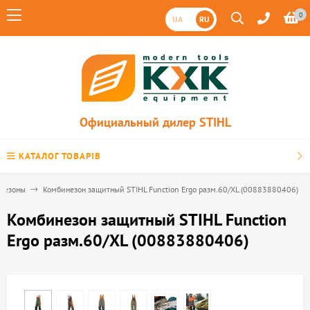
0
UA
RU
Официальный дилер STIHL
КАТАЛОГ ТОВАРІВ
незоны
Комбинезон защитный STIHL Function Ergo разм.60/ХL (00883880406)
Комбинезон защитный STIHL Function
Ergo разм.60/ХL (00883880406)