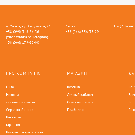
м. Харків, вул.Сухумська, 24
Сервіс
khk@ukr.net
+38 (099) 316-76-36
+38 (066) 556-33-29
(Viber, WhatsApp, Telegram)
+38 (066) 179-82-90
ПРО КОМПАНІЮ
МАГАЗИН
КА
О нас
Корзина
Бен
Новости
Личный кабинет
Еле
Доставка и оплата
Оформить заказ
Бен
Сервисный центр
Прайс-лист
Газ
Вакансии
Гарантия
Возврат товара и обмен