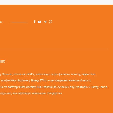
ах
НІЮ
 Харкові, компанія «КХК», забезпечує сертифіковану техніку, гарантійне
 професійну підтримку. Бренд STIHL — це поєднання німецької якості,
нь та багаторічного досвіду. Від мотопил до сучасних акумуляторних інструментів,
родукцію, яка відповідає найвищим стандартам.