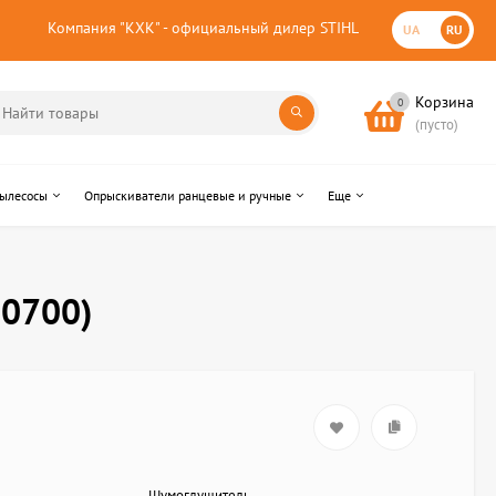
Компания "КХК" - официальный дилер STIHL
UA
RU
Корзина
0
(пусто)
пылесосы
Опрыскиватели ранцевые и ручные
Еще
10700)
Шумоглушитель