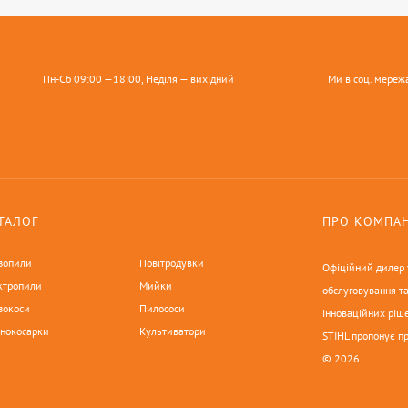
Пн-Сб 09:00 —18:00, Неділя — вихідний
Ми в соц. мереж
ТАЛОГ
ПРО КОМПА
зопили
Повітродувки
Офіційний дилер у
ктропили
Мийки
обслуговування та
зокоси
Пилососи
інноваційних ріше
онокосарки
Культиватори
STIHL пропонує п
© 2026