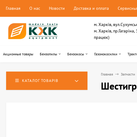
Главная
О нас
Новости
Доставка и оплата
Сервисны
м. Харків, вул.Сухумсь
м. Харків, пр.Гагаріна
працює)
Акционные товары
Бензопилы
Бензокосы
Газонокосилки
Тракт
Главная
Запчасти
КАТАЛОГ ТОВАРІВ
Шестигр