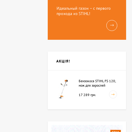
Идеальный газон – с первого
прохода из STIHL!
АКЦІЯ!
Бензокоса STIHL FS 120,
нож для зарослей
250мм-3 (41342000423)
17 289 грн.