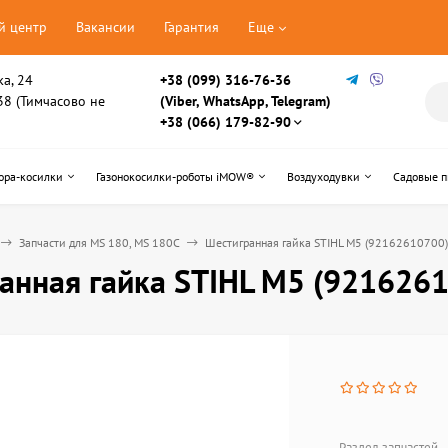
й центр
Вакансии
Гарантия
Еще
ка, 24
+38 (099) 316-76-36
, 38 (Тимчасово не
(Viber, WhatsApp, Telegram)
+38 (066) 179-82-90
ора-косилки
Газонокосилки-роботы iMOW®
Воздуходувки
Садовые 
Запчасти для MS 180, MS 180C
Шестигранная гайка STIHL М5 (92162610700)
анная гайка STIHL М5 (921626
Раздел запчастей