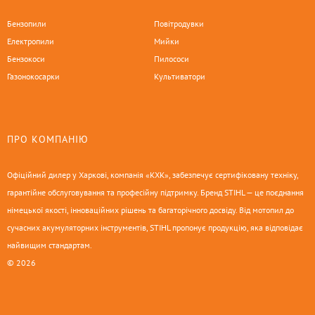
Бензопили
Повітродувки
Електропили
Мийки
Бензокоси
Пилососи
Газонокосарки
Культиватори
ПРО КОМПАНІЮ
Офіційний дилер у Харкові, компанія «КХК», забезпечує сертифіковану техніку,
гарантійне обслуговування та професійну підтримку. Бренд STIHL — це поєднання
німецької якості, інноваційних рішень та багаторічного досвіду. Від мотопил до
сучасних акумуляторних інструментів, STIHL пропонує продукцію, яка відповідає
найвищим стандартам.
© 2026