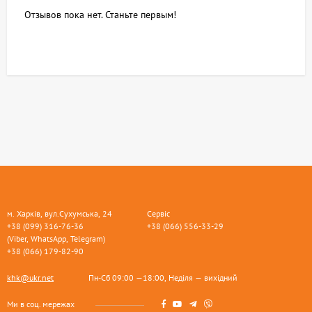
Отзывов пока нет. Станьте первым!
м. Харків, вул.Сухумська, 24
Сервіс
+38 (099) 316-76-36
+38 (066) 556-33-29
(Viber, WhatsApp, Telegram)
+38 (066) 179-82-90
khk@ukr.net
Пн-Сб 09:00 —18:00, Неділя — вихідний
Ми в соц. мережах