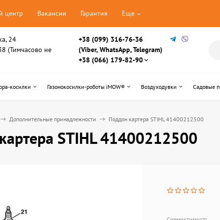
й центр
Вакансии
Гарантия
Еще
ка, 24
+38 (099) 316-76-36
, 38 (Тимчасово не
(Viber, WhatsApp, Telegram)
+38 (066) 179-82-90
ора-косилки
Газонокосилки-роботы iMOW®
Воздуходувки
Садовые 
Дополнительные принадлежности
Поддон картера STIHL 41400212500
картера STIHL 41400212500
Совместимость