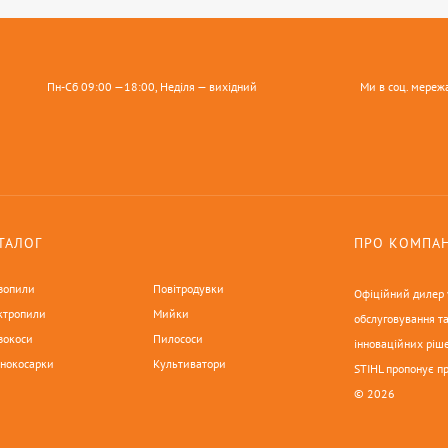
Пн-Сб 09:00 —18:00, Неділя — вихідний
Ми в соц. мереж
ТАЛОГ
ПРО КОМПА
зопили
Повітродувки
Офіційний дилер у
ктропили
Мийки
обслуговування та
зокоси
Пилососи
інноваційних ріше
онокосарки
Культиватори
STIHL пропонує п
© 2026