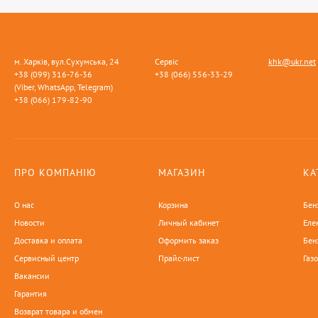
м. Харків, вул.Сухумська, 24
Сервіс
khk@ukr.net
+38 (099) 316-76-36
+38 (066) 556-33-29
(Viber, WhatsApp, Telegram)
+38 (066) 179-82-90
ПРО КОМПАНІЮ
МАГАЗИН
КА
О нас
Корзина
Бен
Новости
Личный кабинет
Еле
Доставка и оплата
Оформить заказ
Бен
Сервисный центр
Прайс-лист
Газ
Вакансии
Гарантия
Возврат товара и обмен