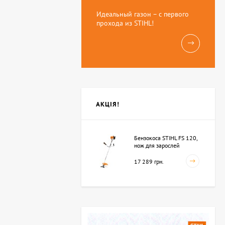
Идеальный газон – с первого
прохода из STIHL!
АКЦІЯ!
Бензокоса STIHL FS 120,
нож для зарослей
250мм-3 (41342000423)
17 289 грн.