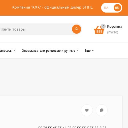
Компания "КХК" - официальный дилер STIHL
UA
RU
Корзина
0
(пусто)
пылесосы
Опрыскиватели ранцевые и ручные
Еще
FS 38,FS 45,FS 46,FS 55,FS 55 С,FS 55 R,FS