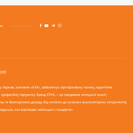
ах
НІЮ
 Харкові, компанія «КХК», забезпечує сертифіковану техніку, гарантійне
 професійну підтримку. Бренд STIHL — це поєднання німецької якості,
нь та багаторічного досвіду. Від мотопил до сучасних акумуляторних інструментів,
родукцію, яка відповідає найвищим стандартам.