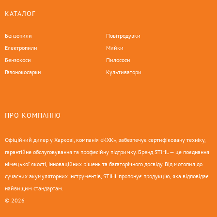
КАТАЛОГ
Бензопили
Повітродувки
Електропили
Мийки
Бензокоси
Пилососи
Газонокосарки
Культиватори
ПРО КОМПАНІЮ
Офіційний дилер у Харкові, компанія «КХК», забезпечує сертифіковану техніку,
гарантійне обслуговування та професійну підтримку. Бренд STIHL — це поєднання
німецької якості, інноваційних рішень та багаторічного досвіду. Від мотопил до
сучасних акумуляторних інструментів, STIHL пропонує продукцію, яка відповідає
найвищим стандартам.
© 2026