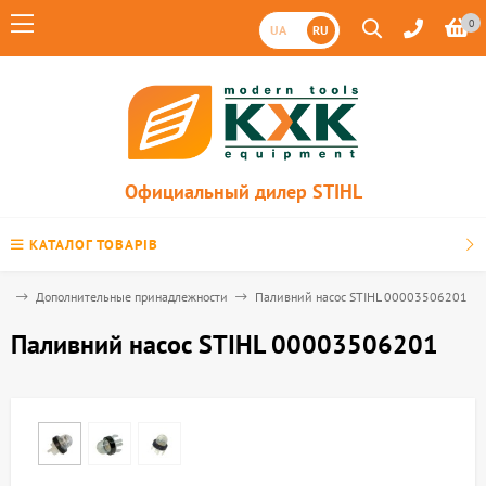
0
UA
RU
Официальный дилер STIHL
КАТАЛОГ ТОВАРІВ
ти
Дополнительные принадлежности
Паливний насос STIHL 00003506201
Паливний насос STIHL 00003506201