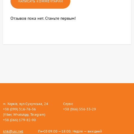
Отзывов пока нет. Станьте первым!
м. Харків, вул.Сухумська, 24
Сервіс
+38 (099) 316-76-36
+38 (066) 556-33-29
(Viber, WhatsApp, Telegram)
+38 (066) 179-82-90
khk@ukr.net
Пн-Сб 09:00 —18:00, Неділя — вихідний