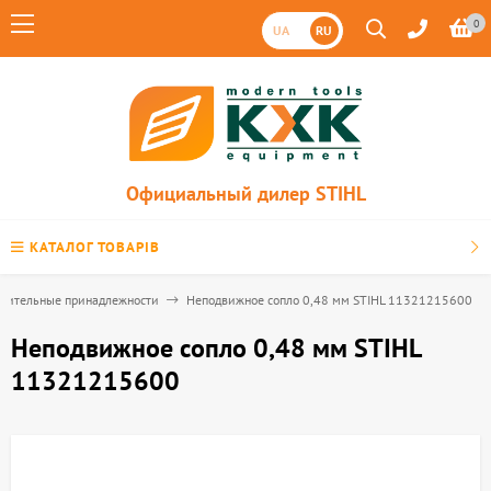
0
UA
RU
Официальный дилер STIHL
КАТАЛОГ ТОВАРІВ
нительные принадлежности
Неподвижное сопло 0,48 мм STIHL 11321215600
Неподвижное сопло 0,48 мм STIHL
11321215600