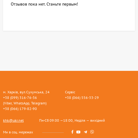
Отзывов пока нет. Станьте первым!
м. Харків, вул.Сухумська, 24
Сервіс
+38 (099) 316-76-36
+38 (066) 556-33-29
(Viber, WhatsApp, Telegram)
+38 (066) 179-82-90
khk@ukr.net
Пн-Сб 09:00 —18:00, Неділя — вихідний
Ми в соц. мережах