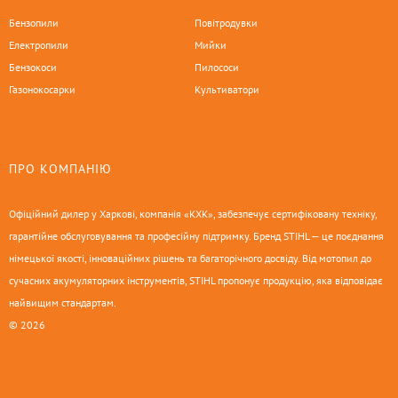
Бензопили
Повітродувки
Електропили
Мийки
Бензокоси
Пилососи
Газонокосарки
Культиватори
ПРО КОМПАНІЮ
Офіційний дилер у Харкові, компанія «КХК», забезпечує сертифіковану техніку,
гарантійне обслуговування та професійну підтримку. Бренд STIHL — це поєднання
німецької якості, інноваційних рішень та багаторічного досвіду. Від мотопил до
сучасних акумуляторних інструментів, STIHL пропонує продукцію, яка відповідає
найвищим стандартам.
© 2026