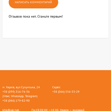
Отзывов пока нет. Станьте первым!
м. Харків, вул.Сухумська, 24
Сервіс
+38 (099) 316-76-36
+38 (066) 556-33-29
(Viber, WhatsApp, Telegram)
+38 (066) 179-82-90
khk@ukr.net
Пн-Сб 09:00 —18:00, Неділя — вихідний