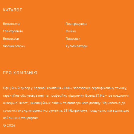
КАТАЛОГ
Бензопили
Повітродувки
Електропили
Мийки
Бензокоси
Пилососи
Газонокосарки
Культиватори
ПРО КОМПАНІЮ
Офіційний дилер у Харкові, компанія «КХК», забезпечує сертифіковану техніку,
гарантійне обслуговування та професійну підтримку. Бренд STIHL — це поєднання
німецької якості, інноваційних рішень та багаторічного досвіду. Від мотопил до
сучасних акумуляторних інструментів, STIHL пропонує продукцію, яка відповідає
найвищим стандартам.
© 2026